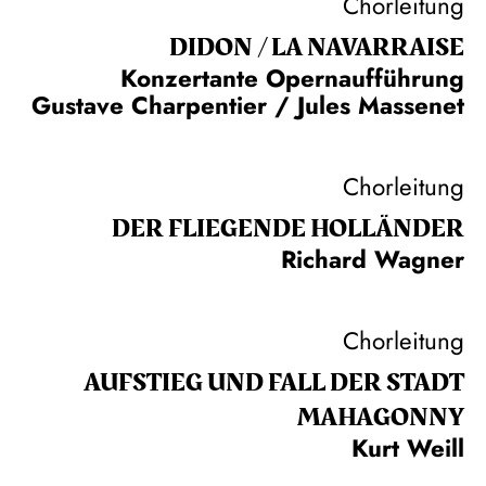
Chorleitung
DIDON / LA NAVAR­RAISE
Konzertante Opernaufführung
Gustave Charpentier / Jules Massenet
Chorleitung
DER FLIE­GEN­DE HOL­LÄN­DER
Richard Wagner
Chorleitung
AUFSTIEG UND FALL DER STADT
MAHAGONNY
Kurt Weill