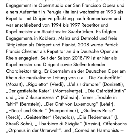
Engagement im Opernstudio der San Francisco Opera und
einem Aufenthalt in Perugia (Italien) wechselte er 1993 als
Repetitor mit Dirigierverpflichtung nach Bremerhaven und
war anschließend von 1994 bis 1997 Repetitor und
Kapellmeister am Staatstheater Saarbrücken. Es folgten
Engagements in Koblenz, Mainz und Detmold und freie
Tätigkeiten als Dirigent und Pianist. 2008 wurde Patrick
Francis Chestnut als Repetitor an die Deutsche Oper am
Rhein engagiert. Seit der Saison 2018/19 ist er hier als
Kapellmeister und Dirigent sowie Stellvertretender
Chordirektor tätig. Er übernahm an der Deutschen Oper am
Rhein die musikalische Leitung von u.a. „Die Zauberflöte“
(Mozart), „Rigoletto“ (Verdi), „L’elisir d’amore“ (Donizetti),
„Der gestiefelte Kater“ (Montsalvatge), „Die Csárdásfürstin“
und „Die Zirkusprinzessin“ (Kálmán), ferner „Trouble in
Tahiti“ (Bernstein), „Der Graf von Luxemburg“ (Lehár),
„Hänsel und Gretel“ (Humperdinck), „Gullivers Reise“
(Resch), „Geisterritter“ (Reynolds), „Die Fledermaus“ (J.
Strauß Sohn), „Il barbiere di Siviglia“ (Rossini), Offenbachs
„Orpheus in der Unterwelt“, und „Comedian Harmonists –