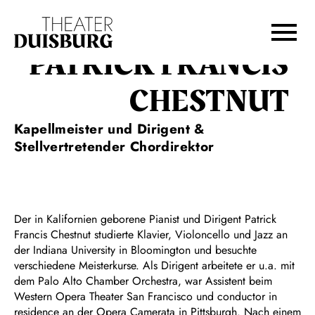
Zur Hauptnavigation springen
Zum Hauptinhalt springen
Zum Footer springen
PATRICK FRANCIS
CHESTNUT
Kapellmeister und Dirigent &
Stellvertretender Chordirektor
Der in Kalifornien geborene Pianist und Dirigent Patrick
Francis Chestnut studierte Klavier, Violoncello und Jazz an
der Indiana University in Bloomington und besuchte
verschiedene Meisterkurse. Als Dirigent arbeitete er u.a. mit
dem Palo Alto Chamber Orchestra, war Assistent beim
Western Opera Theater San Francisco und conductor in
residence an der Opera Camerata in Pittsburgh. Nach einem