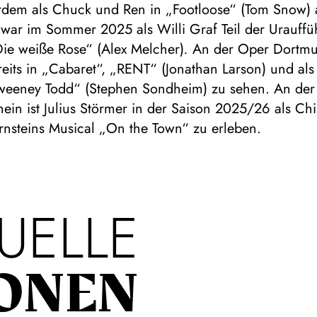
rdem als Chuck und Ren in „Footloose“ (Tom Snow)
war im Sommer 2025 als Willi Graf Teil der Urauff
Die weiße Rose“ (Alex Melcher)
.
An der Oper Dortm
eits in „Cabaret“, „RENT“ (Jonathan Larson) und als
weeney Todd“ (Stephen Sondheim) zu sehen. An der
in ist Julius Störmer in der Saison 2025/26 als Chi
rnsteins Musical „On the Town“ zu erleben.
UELLE
ONEN