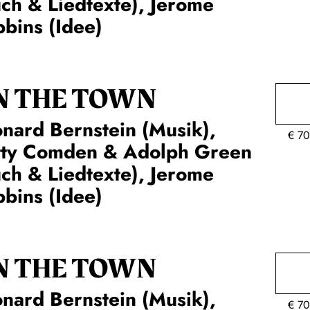
ch & Liedtexte), Jerome
bins (Idee)
N THE TOWN
nard Bernstein (Musik),
€
70
tty Comden & Adolph Green
ch & Liedtexte), Jerome
bins (Idee)
N THE TOWN
nard Bernstein (Musik),
€
70