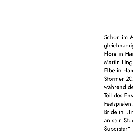
Schon im Al
gleichnami
Flora in H
Martin Lin
Elbe in Ha
Störmer 20
während des
Teil des En
Festspielen
Bride in „T
an sein Stu
Superstar“ 