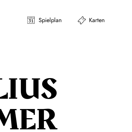
pringen
Zum Footer springen
Spielplan
Karten
LIUS
MER