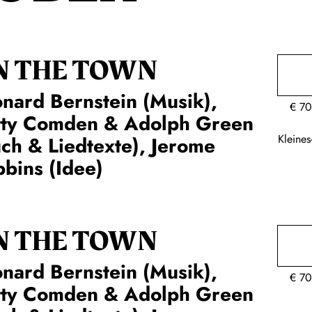
N THE TOWN
nard Bernstein (Musik),
€
70
tty Comden & Adolph Green
Kleine
ch & Liedtexte), Jerome
bins (Idee)
N THE TOWN
nard Bernstein (Musik),
€
70
tty Comden & Adolph Green