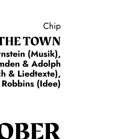
Chip
 THE TOWN
nstein (Musik),
omden & Adolph
h & Liedtexte),
 Robbins (Idee)
OBER