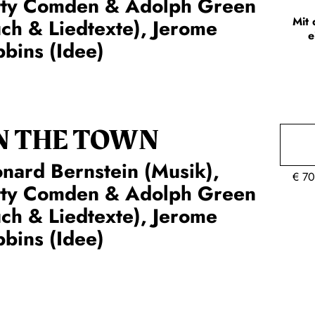
tty Comden & Adolph Green
Mit 
ch & Liedtexte), Jerome
e
bins (Idee)
N THE TOWN
nard Bernstein (Musik),
€
70
tty Comden & Adolph Green
ch & Liedtexte), Jerome
bins (Idee)