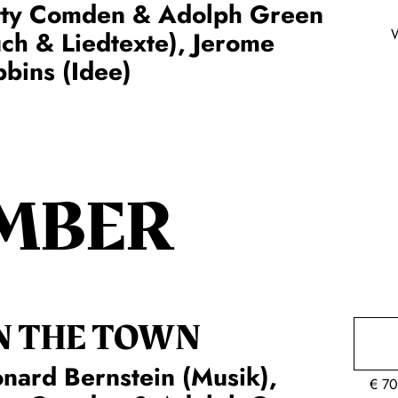
tty Comden & Adolph Green
ch & Liedtexte), Jerome
bins (Idee)
MBER
N THE TOWN
nard Bernstein (Musik),
€
70