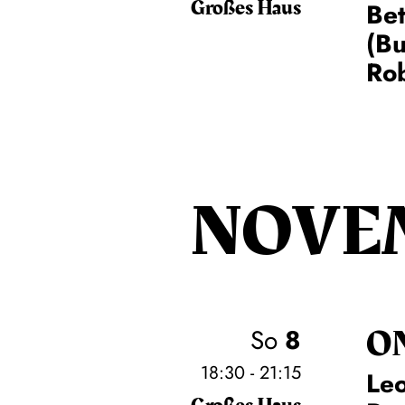
Großes Haus
Be
(Bu
Rob
NOVE
O
So
8
18:30 - 21:15
Leo