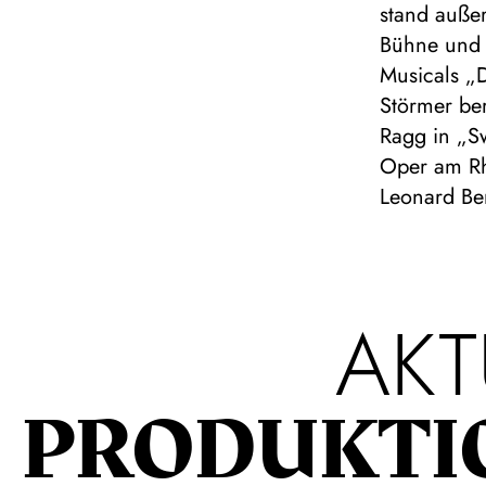
stand auße
Bühne und 
Musicals „
Störmer ber
Ragg in „S
Oper am Rhe
Leonard Be
AKT
PRODUKTI