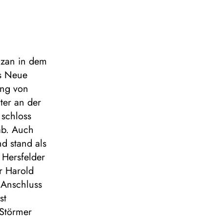
arzan in dem
rs Neue
ung von
ter an der
 schloss
ab. Auch
d stand als
 Hersfelder
er Harold
 Anschluss
st
 Störmer