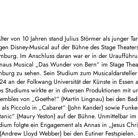
ter von 10 Jahren stand Julius Störmer als junger T
gen Disney-Musical auf der Bühne des Stage Theate
amburg. Im Anschluss daran war er in der Uraufführ
gnaus Musical „Das Wunder von Bern“
im Stage Thea
mburg zu sehen. Sein Studium zum Musicaldarsteller
24 an der Folkwang Universität der Künste in Essen 
 Studiums wirkte er in diversen Produktionen mit un
sembles von „Goethe!“ (Martin Lingnau) bei den Bad
, als Piccolo in „Cabaret“ (John Kander) sowie Funk
itanic“ (Maury Yeston) auf der Bühne. Unmittelbar im
dium folgte ein Engagement als Annas in „Jesus Chri
(Andrew Lloyd Webber) bei den Eutiner Festspielen.