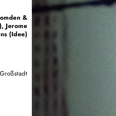
 Comden &
), Jerome
ns (Idee)
t Großstadt