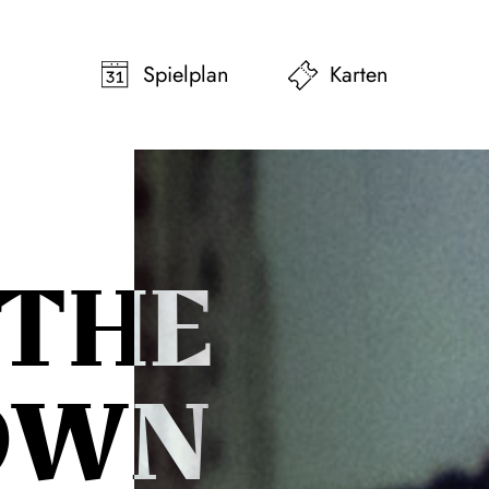
pringen
Zum Footer springen
Spielplan
Karten
 THE
OWN