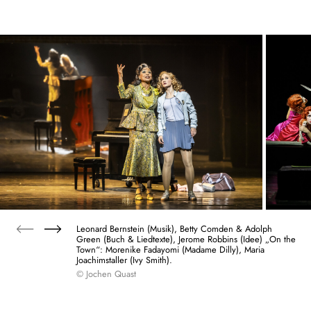
Leonard Bernstein (Musik), Betty Comden & Adolph
Green (Buch & Liedtexte), Jerome Robbins (Idee) „On the
Town“: Morenike Fadayomi (Madame Dilly), Maria
Joachimstaller (Ivy Smith).
© Jochen Quast