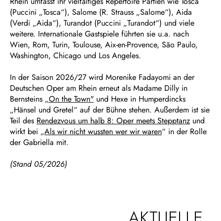
Rhein umfasst ihr vielfältiges Repertoire Partien wie Tosca
(Puccini „Tosca“), Salome (R. Strauss „Salome“), Aida
(Verdi „Aida“), Turandot (Puccini „Turandot“) und viele
weitere. Internationale Gastspiele führten sie u.a. nach
Wien, Rom, Turin, Toulouse, Aix-en-Provence, São Paulo,
Washington, Chicago und Los Angeles.
In der Saison 2026/27 wird Morenike Fadayomi an der
Deutschen Oper am Rhein erneut als Madame Dilly in
Bernsteins
„On the Town"
und Hexe in Humperdincks
„Hänsel und Gretel“ auf der Bühne stehen. Außerdem ist sie
Teil des
Rendezvous um halb 8: Oper meets Stepptanz
und
wirkt bei „
Als wir nicht wussten wer wir waren
“ in der Rolle
der Gabriella mit.
(Stand 05/2026)
AKTUELLE