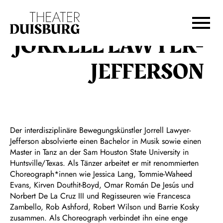
Zur Hauptnavigation springen
Zum Hauptinhalt springen
Zum Footer springen
JORRELL LAWYER-
JEFFERSON
Der interdisziplinäre Bewegungskünstler Jorrell Lawyer-
Jefferson absolvierte einen Bachelor in Musik sowie einen
Master in Tanz an der Sam Houston State University in
Huntsville/Texas. Als Tänzer arbeitet er mit renommierten
Choreograph*innen wie Jessica Lang, Tommie-Waheed
Evans, Kirven Douthit-Boyd, Omar Román De Jesús und
Norbert De La Cruz III und Regisseuren wie Francesca
Zambello, Rob Ashford, Robert Wilson und Barrie Kosky
zusammen. Als Choreograph verbindet ihn eine enge