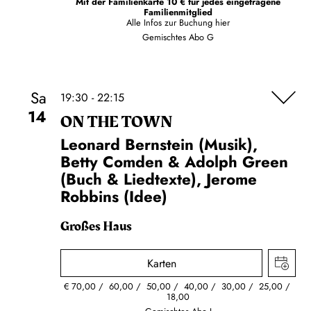
Mit der Familienkarte 10 € für jedes eingetragene
Familienmitglied
Alle Infos zur Buchung
hier
Gemischtes Abo G
Sa
19:30 - 22:15
14
ON THE TOWN
Leonard Bernstein (Musik),
Betty Comden & Adolph Green
(Buch & Liedtexte), Jerome
Robbins (Idee)
Großes Haus
Karten
€
70,00
60,00
50,00
40,00
30,00
25,00
18,00