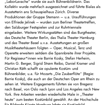
„LaborLavache“ wurde sie auch Bühnenbildnerin. Das
Kollektiv wurde mehrfach ausgezeichnet und führte Bialas als
Ausstatterin ans Schauspielhaus Zürich. Diverse
Produktionen der Gruppe Stemann – u.a. Uraufführungen
von Elfriede Jelinek – wurden zum Berliner Theatertreffen,
den Salzburger Festspielen und zur Ruhrtriennale
eingeladen. Weitere Wirkungsstätten sind das Burgtheater,
das Deutsche Theater Berlin, das Thalia Theater Hamburg
und das Theater Basel u.v.a. Ausstattungen an großen
Musiktheaterhäusern folgten – Oper, Musical, Tanz und
Operette erweitern seitdem die Spannbreite ihrer Projekte.
Für Regisseur*innen wie Barrie Kosky, Stefan Herheim,
Martin G. Berger, Sigrid Strøm Reibo, Daniel Kramer und
Christian Räth schafft sie opulente Kostüm- und
Bühnenbilder, u.a. für Mozarts „Die Zauberflöte“ (Regie:
Barrie Kosky), die auch an der Deutschen Oper am Rhein zu
sehen ist. Weitere Engagements führten sie von Bregenz
nach Basel, von Oslo nach Lyon und Los Angeles nach New
York. Ihre Arbeiten werden wiederholte Male in „Theater
heute“ zum besten Kostümbild gewählt. An der Hochschule
für Bildende Künste Hamburg lehrte sie Kostümbild.