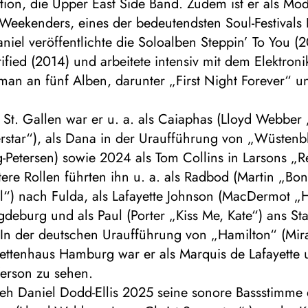
ion, die Upper East Side Band. Zudem ist er als Mod
 Weekenders, eines der bedeutendsten Soul-Festivals
niel veröffentlichte die Soloalben Steppin’ To You 
rified (2014) und arbeitete intensiv mit dem Elektroni
man an fünf Alben, darunter „First Night Forever“ 
St. Gallen war er u. a. als Caiaphas (Lloyd Webber 
erstar“), als Dana in der Uraufführung von „Wüsten
-Petersen) sowie 2024 als Tom Collins in Larsons „R
ere Rollen führten ihn u. a. als Radbod (Martin „Bon
l“) nach Fulda, als Lafayette Johnson (MacDermot „H
deburg und als Paul (Porter „Kiss Me, Kate“) ans Sta
 In der deutschen Uraufführung von „Hamilton“ (Mir
ettenhaus Hamburg war er als Marquis de Lafayette
ferson zu sehen.
lieh Daniel Dodd-Ellis 2025 seine sonore Bassstimme 