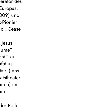
erator des
 Europas,
(2009) und
k-Pionier
und „Cease
„Jesus
blume“
ent“ zu
ifatius –
air“) ans
atstheater
anda) im
 und
der Rolle