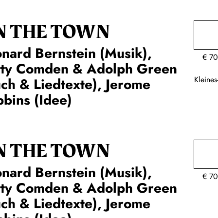
N THE TOWN
nard Bernstein (Musik),
€
70
tty Comden & Adolph Green
Kleine
ch & Liedtexte), Jerome
bins (Idee)
N THE TOWN
nard Bernstein (Musik),
€
70
tty Comden & Adolph Green
ch & Liedtexte), Jerome