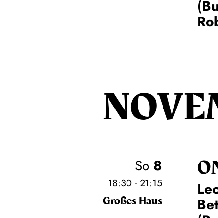
(Bu
Rob
NOVE
O
So
8
18:30 - 21:15
Leo
Großes Haus
Be