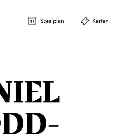
pringen
Zum Footer springen
Spielplan
Karten
NIEL
DD-