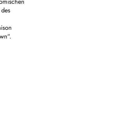
Komischen
 des
aison
wn“.