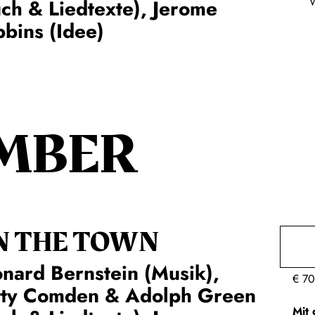
ch & Liedtexte), Jerome
bins (Idee)
MBER
N THE TOWN
nard Bernstein (Musik),
€
70
tty Comden & Adolph Green
Mit 