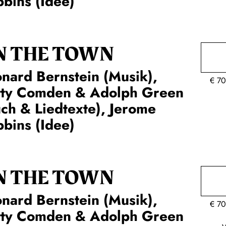
bins (Idee)
N THE TOWN
nard Bernstein (Musik),
€
70
tty Comden & Adolph Green
ch & Liedtexte), Jerome
bins (Idee)
N THE TOWN
nard Bernstein (Musik),
€
70
tty Comden & Adolph Green