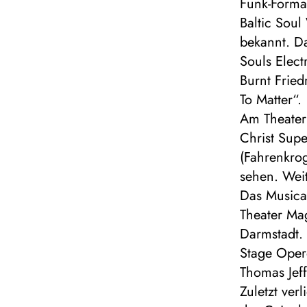
Funk-Format
Baltic Soul
bekannt. Da
Souls Elect
Burnt Fried
To Matter“.
Am Theater 
Christ Sup
(Fahrenkrog
sehen. Weit
Das Musica
Theater Mag
Darmstadt.
Stage Oper
Thomas Jef
Zuletzt ver