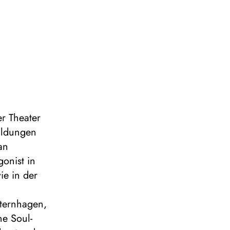
er Theater
ildungen
an
onist in
ie in der
sternhagen,
e Soul-