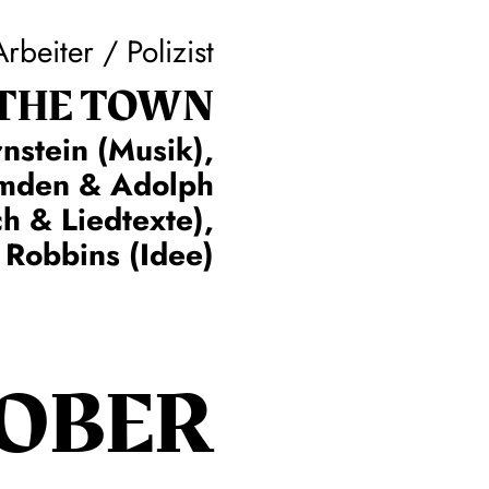
Arbeiter / Polizist
 THE TOWN
nstein (Musik),
omden & Adolph
h & Liedtexte),
 Robbins (Idee)
OBER