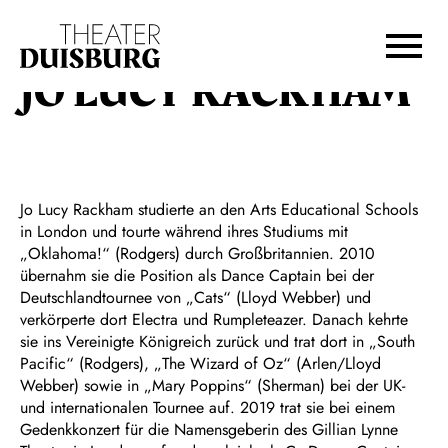
Zur Hauptnavigation springen
Zum Hauptinhalt springen
Zum Footer springen
JO LUCY RACKHAM
Jo Lucy Rackham studierte an den Arts Educational Schools
in London und tourte während ihres Studiums mit
„Oklahoma!“ (Rodgers) durch Großbritannien. 2010
übernahm sie die Position als Dance Captain bei der
Deutschlandtournee von „Cats“ (Lloyd Webber) und
verkörperte dort Electra und Rumpleteazer. Danach kehrte
sie ins Vereinigte Königreich zurück und trat dort in „South
Pacific“ (Rodgers), „The Wizard of Oz“ (Arlen/Lloyd
Webber) sowie in „Mary Poppins“ (Sherman) bei der UK-
und internationalen Tournee auf. 2019 trat sie bei einem
Gedenkkonzert für die Namensgeberin des Gillian Lynne