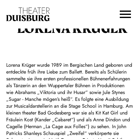
Zur Hauptnavigation springen
Zum Hauptinhalt springen
Zum Footer springen
LORENA KRÜGER
Lorena Krüger wurde 1989 im Bergischen Land geboren und
entdeckte früh ihre Liebe zum Ballett. Bereits als Schülerin
sammelte sie ihre ersten professionellen Bühnenerfahrungen
als Tänzerin an den Wuppertaler Bühnen in Produktionen
wie Abrahams „Viktoria und ihr Husar“ sowie Jule Stynes
„Sugar - Manche mögen’s heiß“. Es folgte eine Ausbildung
zur Musicaldarstellerin an die Stage School in Hamburg. Am
kleinen theater Bad Godesberg war sie als Kit Kat Girl und
Fräulein Kost (Kander „Cabaret“) und als Anne Dindon und
Cagelle (Herman „La Cage aux Folles“) zu sehen. In John
Patricks Shanleys Schauspiel „Zweifel“ verkörperte sie