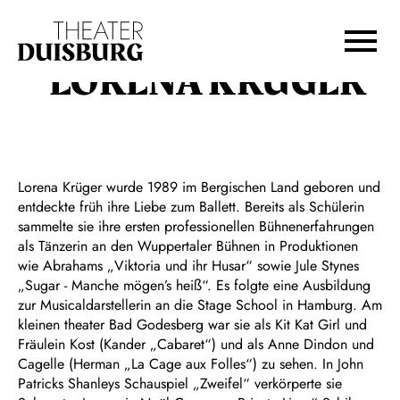
Zur Hauptnavigation springen
Zum Hauptinhalt springen
Zum Footer springen
LORENA KRÜGER
Lorena Krüger wurde 1989 im Bergischen Land geboren und
entdeckte früh ihre Liebe zum Ballett. Bereits als Schülerin
sammelte sie ihre ersten professionellen Bühnenerfahrungen
als Tänzerin an den Wuppertaler Bühnen in Produktionen
wie Abrahams „Viktoria und ihr Husar“ sowie Jule Stynes
„Sugar - Manche mögen’s heiß“. Es folgte eine Ausbildung
zur Musicaldarstellerin an die Stage School in Hamburg. Am
kleinen theater Bad Godesberg war sie als Kit Kat Girl und
Fräulein Kost (Kander „Cabaret“) und als Anne Dindon und
Cagelle (Herman „La Cage aux Folles“) zu sehen. In John
Patricks Shanleys Schauspiel „Zweifel“ verkörperte sie