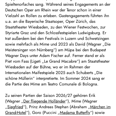
Spieltenorfaches sang. Während seines Engagements an der
Deutschen Oper am Rhein war der Tenor schon in einer
Vielzahl an Rollen zu erleben. Gastengagements führten ihn
u.a. an die Bayerische Staatsoper, Oper Zürich, das
Staatstheater Wiesbaden, zu den Wiener Festwochen, zur
Styriarte Graz und den Schlossfestspielen Ludwigsburg. Er
trat außerdem bei den Festivals in Luzern und Schwetzingen
sowie mehrfach als Mime und 2023 als David (Wagner „Die
Meistersinger von Nürnberg“) am Müpa bei den Budapest
Wagner Days unter Adam Fischer auf. Ferner stand er als
Piet vom Fass (Ligeti „Le Grand Macabre“) am Staatstheater
Wiesbaden auf der Bühne, wo er im Rahmen der
Internationalen Maifestspiele 2025 auch Schuberts „Die
schöne Müllerin“ interpretierte. Im Sommer 2024 sang er
die Partie des Mime am Teatro Comunale di Bologna.
Zu seinen Partien der Saison 2026/27 gehören Erik
(Wagner „
Der fliegende Holländer
“), Mime (Wagner
„
Siegfried
“), Prinz Andreas Stephan (Abraham „
Märchen im
Grand-Hotel
“), Goro (Puccini „
Madama Butterfly
“) sowie