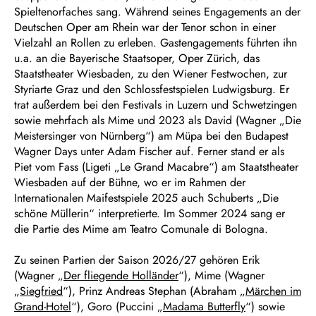
Spieltenorfaches sang. Während seines Engagements an der
Deutschen Oper am Rhein war der Tenor schon in einer
Vielzahl an Rollen zu erleben. Gastengagements führten ihn
u.a. an die Bayerische Staatsoper, Oper Zürich, das
Staatstheater Wiesbaden, zu den Wiener Festwochen, zur
Styriarte Graz und den Schlossfestspielen Ludwigsburg. Er
trat außerdem bei den Festivals in Luzern und Schwetzingen
sowie mehrfach als Mime und 2023 als David (Wagner „Die
Meistersinger von Nürnberg“) am Müpa bei den Budapest
Wagner Days unter Adam Fischer auf. Ferner stand er als
Piet vom Fass (Ligeti „Le Grand Macabre“) am Staatstheater
Wiesbaden auf der Bühne, wo er im Rahmen der
Internationalen Maifestspiele 2025 auch Schuberts „Die
schöne Müllerin“ interpretierte. Im Sommer 2024 sang er
die Partie des Mime am Teatro Comunale di Bologna.
Zu seinen Partien der Saison 2026/27 gehören Erik
(Wagner „
Der fliegende Holländer
“), Mime (Wagner
„
Siegfried
“), Prinz Andreas Stephan (Abraham „
Märchen im
Grand-Hotel
“), Goro (Puccini „
Madama Butterfly
“) sowie