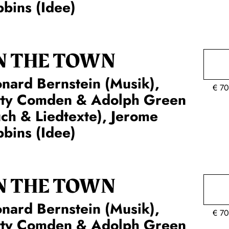
bins (Idee)
N THE TOWN
nard Bernstein (Musik),
€
70
tty Comden & Adolph Green
ch & Liedtexte), Jerome
bins (Idee)
N THE TOWN
nard Bernstein (Musik),
€
70
tty Comden & Adolph Green