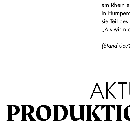
am Rhein e
in Humperd
sie Teil des
„
Als wir ni
(Stand 05/
AKT
PRODUKTI