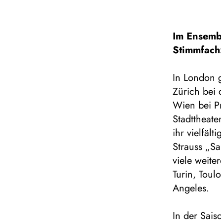
Im Ensemb
Stimmfach
In London 
Zürich bei
Wien bei P
Stadttheat
ihr vielfäl
Strauss „Sa
viele weite
Turin, Toul
Angeles.
In der Sai