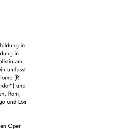
bildung in
ldung in
listin am
in umfasst
alome (R.
andot“) und
ien, Rom,
ago und Los
hen Oper