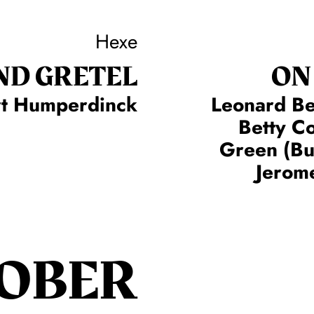
Hexe
ND GRETEL
ON
rt Humperdinck
Leonard Be
Betty C
Green (Bu
Jerome
OBER