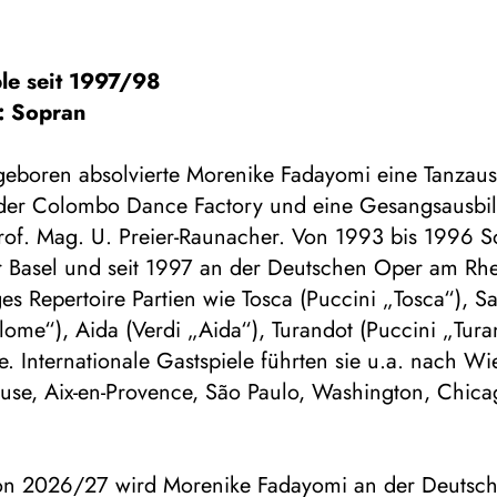
le seit 1997/98
: Sopran
geboren absolvierte Morenike Fadayomi eine Tanzaus
 der Colombo Dance Factory und eine Gesangsausbi
rof. Mag. U. Preier-Raunacher. Von 1993 bis 1996 So
er Basel und seit 1997 an der Deutschen Oper am Rhe
tiges Repertoire Partien wie Tosca (Puccini „Tosca“), S
lome“), Aida (Verdi „Aida“), Turandot (Puccini „Tur
re. Internationale Gastspiele führten sie u.a. nach W
ouse, Aix-en-Provence, São Paulo, Washington, Chic
son 2026/27 wird Morenike Fadayomi an der Deutsc