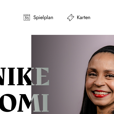
pringen
Zum Footer springen
Spielplan
Karten
IKE
YOMI