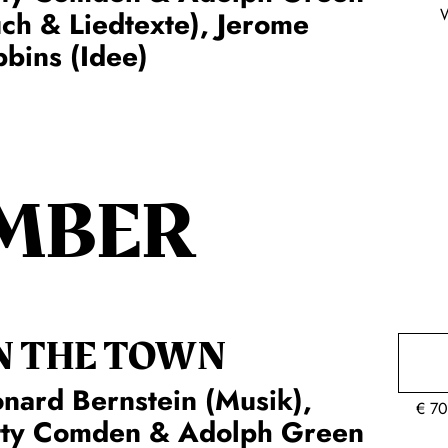
ch & Liedtexte), Jerome
bins (Idee)
MBER
N THE TOWN
nard Bernstein (Musik),
€
70
tty Comden & Adolph Green