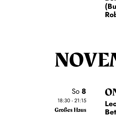
(Bu
Rob
NOVE
O
So
8
18:30 - 21:15
Leo
Großes Haus
Be