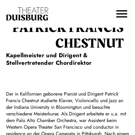
Zur Hauptnavigation springen
Zum Hauptinhalt springen
Zum Footer springen
PATRICK FRANCIS
CHESTNUT
Kapellmeister und Dirigent &
Stellvertretender Chordirektor
Der in Kalifornien geborene Pianist und Dirigent Patrick
Francis Chestnut studierte Klavier, Violoncello und Jazz an
der Indiana University in Bloomington und besuchte
verschiedene Meisterkurse. Als Dirigent arbeitete er u.a. mit
dem Palo Alto Chamber Orchestra, war Assistent beim
Western Opera Theater San Francisco und conductor in
residence an der Opera Camerata in Pittsburgh. Nach einem