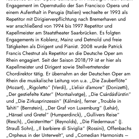
Engagement im Opernstudio der San Francisco Opera und
einem Aufenthalt in Perugia (Italien) wechselte er 1993 als
Repetitor mit Dirigierverpflichtung nach Bremerhaven und
war anschließend von 1994 bis 1997 Repetitor und
Kapellmeister am Staatstheater Saarbrücken. Es folgten
Engagements in Koblenz, Mainz und Detmold und freie
Tätigkeiten als Dirigent und Pianist. 2008 wurde Patrick
Francis Chestnut als Repetitor an die Deutsche Oper am
Rhein engagiert. Seit der Saison 2018/19 ist er hier als
Kapellmeister und Dirigent sowie Stellvertretender
Chordirektor tätig. Er übernahm an der Deutschen Oper am
Rhein die musikalische Leitung von u.a. „Die Zauberflöte“
(Mozart), „Rigoletto“ (Verdi), „L’elisir d’amore“ (Donizetti),
„Der gestiefelte Kater“ (Montsalvatge), „Die Csárdásfürstin“
und „Die Zirkusprinzessin“ (Kálmán), ferner „Trouble in
Tahiti“ (Bernstein), „Der Graf von Luxemburg“ (Lehár),
„Hänsel und Gretel“ (Humperdinck), „Gullivers Reise“
(Resch), „Geisterritter“ (Reynolds), „Die Fledermaus“ (J.
Strauß Sohn), „Il barbiere di Siviglia“ (Rossini), Offenbachs
„Orpheus in der Unterwelt“, und „Comedian Harmonists –