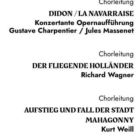
Chorleitung
DIDON / LA NAVAR­RAISE
Konzertante Opernaufführung
Gustave Charpentier / Jules Massenet
Chorleitung
DER FLIE­GEN­DE HOL­LÄN­DER
Richard Wagner
Chorleitung
AUFSTIEG UND FALL DER STADT
MAHAGONNY
Kurt Weill