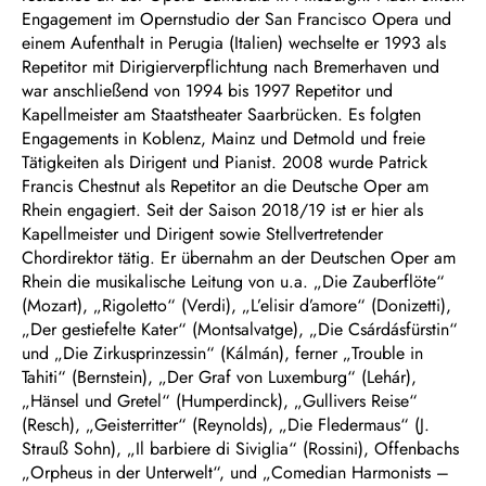
Engagement im Opernstudio der San Francisco Opera und
einem Aufenthalt in Perugia (Italien) wechselte er 1993 als
Repetitor mit Dirigierverpflichtung nach Bremerhaven und
war anschließend von 1994 bis 1997 Repetitor und
Kapellmeister am Staatstheater Saarbrücken. Es folgten
Engagements in Koblenz, Mainz und Detmold und freie
Tätigkeiten als Dirigent und Pianist. 2008 wurde Patrick
Francis Chestnut als Repetitor an die Deutsche Oper am
Rhein engagiert. Seit der Saison 2018/19 ist er hier als
Kapellmeister und Dirigent sowie Stellvertretender
Chordirektor tätig. Er übernahm an der Deutschen Oper am
Rhein die musikalische Leitung von u.a. „Die Zauberflöte“
(Mozart), „Rigoletto“ (Verdi), „L’elisir d’amore“ (Donizetti),
„Der gestiefelte Kater“ (Montsalvatge), „Die Csárdásfürstin“
und „Die Zirkusprinzessin“ (Kálmán), ferner „Trouble in
Tahiti“ (Bernstein), „Der Graf von Luxemburg“ (Lehár),
„Hänsel und Gretel“ (Humperdinck), „Gullivers Reise“
(Resch), „Geisterritter“ (Reynolds), „Die Fledermaus“ (J.
Strauß Sohn), „Il barbiere di Siviglia“ (Rossini), Offenbachs
„Orpheus in der Unterwelt“, und „Comedian Harmonists –