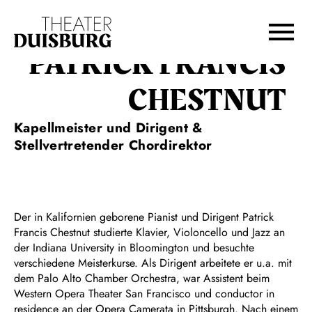
Zur Hauptnavigation springen
Zum Hauptinhalt springen
Zum Footer springen
PATRICK FRANCIS
CHESTNUT
Kapellmeister und Dirigent &
Stellvertretender Chordirektor
Der in Kalifornien geborene Pianist und Dirigent Patrick
Francis Chestnut studierte Klavier, Violoncello und Jazz an
der Indiana University in Bloomington und besuchte
verschiedene Meisterkurse. Als Dirigent arbeitete er u.a. mit
dem Palo Alto Chamber Orchestra, war Assistent beim
Western Opera Theater San Francisco und conductor in
residence an der Opera Camerata in Pittsburgh. Nach einem