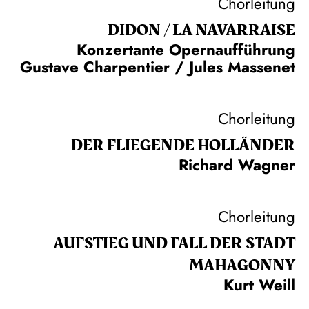
Chorleitung
DIDON / LA NAVAR­RAISE
Konzertante Opernaufführung
Gustave Charpentier / Jules Massenet
Chorleitung
DER FLIE­GEN­DE HOL­LÄN­DER
Richard Wagner
Chorleitung
AUFSTIEG UND FALL DER STADT
MAHAGONNY
Kurt Weill