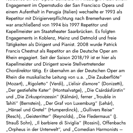
Engagement im Opernstudio der San Francisco Opera und
einem Aufenthalt in Perugia (Italien) wechselte er 1993 als
Repetitor mit Dirigierverpflichtung nach Bremerhaven und
war anschließend von 1994 bis 1997 Repetitor und
Kapellmeister am Staatstheater Saarbrücken. Es folgten
Engagements in Koblenz, Mainz und Detmold und freie
Tätigkeiten als Dirigent und Pianist. 2008 wurde Patrick
Francis Chestnut als Repetitor an die Deutsche Oper am
Rhein engagiert. Seit der Saison 2018/19 ist er hier als
Kapellmeister und Dirigent sowie Stellvertretender
Chordirektor tätig. Er übernahm an der Deutschen Oper am
Rhein die musikalische Leitung von u.a. „Die Zauberflöte“
(Mozart), „Rigoletto“ (Verdi), „L’elisir d’amore“ (Donizetti),
„Der gestiefelte Kater“ (Montsalvatge), „Die Csárdásfürstin“
und „Die Zirkusprinzessin“ (Kálmán), ferner „Trouble in
Tahiti“ (Bernstein), „Der Graf von Luxemburg“ (Lehár),
„Hänsel und Gretel“ (Humperdinck), „Gullivers Reise“
(Resch), „Geisterritter“ (Reynolds), „Die Fledermaus“ (J.
Strauß Sohn), „Il barbiere di Siviglia“ (Rossini), Offenbachs
„Orpheus in der Unterwelt“, und „Comedian Harmonists –