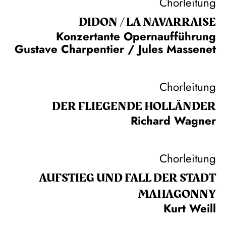
Chorleitung
DIDON / LA NAVAR­RAISE
Konzertante Opernaufführung
Gustave Charpentier / Jules Massenet
Chorleitung
DER FLIE­GEN­DE HOL­LÄN­DER
Richard Wagner
Chorleitung
AUFSTIEG UND FALL DER STADT
MAHAGONNY
Kurt Weill