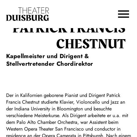
Zur Hauptnavigation springen
Zum Hauptinhalt springen
Zum Footer springen
PATRICK FRANCIS
CHESTNUT
Kapellmeister und Dirigent &
Stellvertretender Chordirektor
Der in Kalifornien geborene Pianist und Dirigent Patrick
Francis Chestnut studierte Klavier, Violoncello und Jazz an
der Indiana University in Bloomington und besuchte
verschiedene Meisterkurse. Als Dirigent arbeitete er u.a. mit
dem Palo Alto Chamber Orchestra, war Assistent beim
Western Opera Theater San Francisco und conductor in
residence an der Opera Camerata in Pittsburgh. Nach einem