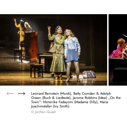
Leonard Bernstein (Musik), Betty Comden & Adolph
Green (Buch & Liedtexte), Jerome Robbins (Idee) „On the
Town“: Morenike Fadayomi (Madame Dilly), Maria
Joachimstaller (Ivy Smith).
© Jochen Quast