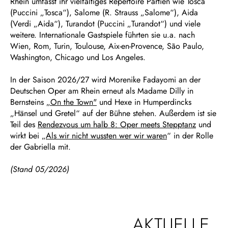
Rhein umfasst ihr vielfältiges Repertoire Partien wie Tosca
(Puccini „Tosca“), Salome (R. Strauss „Salome“), Aida
(Verdi „Aida“), Turandot (Puccini „Turandot“) und viele
weitere. Internationale Gastspiele führten sie u.a. nach
Wien, Rom, Turin, Toulouse, Aix-en-Provence, São Paulo,
Washington, Chicago und Los Angeles.
In der Saison 2026/27 wird Morenike Fadayomi an der
Deutschen Oper am Rhein erneut als Madame Dilly in
Bernsteins
„On the Town"
und Hexe in Humperdincks
„Hänsel und Gretel“ auf der Bühne stehen. Außerdem ist sie
Teil des
Rendezvous um halb 8: Oper meets Stepptanz
und
wirkt bei „
Als wir nicht wussten wer wir waren
“ in der Rolle
der Gabriella mit.
(Stand 05/2026)
AKTUELLE