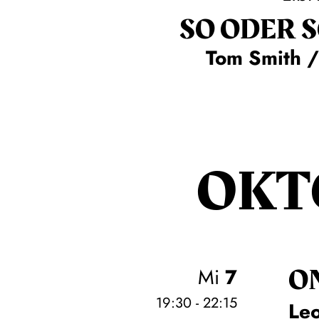
SO ODER 
Tom Smith /
OKT
O
Mi
7
19:30 - 22:15
Leo