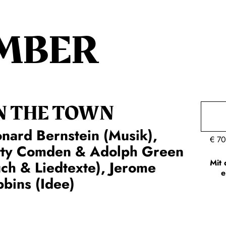
MBER
N THE TOWN
nard Bernstein (Musik),
€
70
tty Comden & Adolph Green
Mit 
ch & Liedtexte), Jerome
e
bins (Idee)