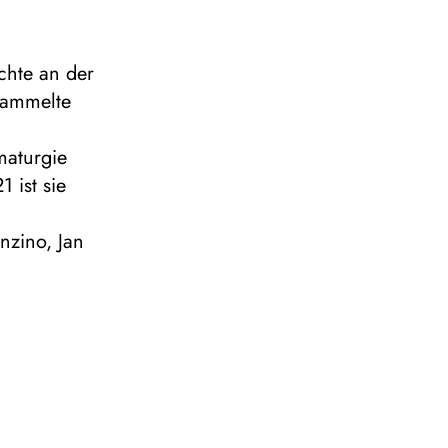
chte an der
sammelte
maturgie
 ist sie
nzino, Jan