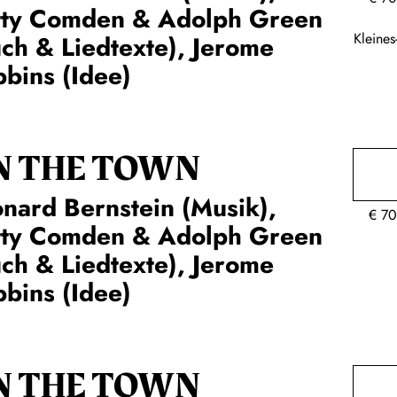
tty Comden & Adolph Green
Kleine
ch & Liedtexte), Jerome
bins (Idee)
N THE TOWN
nard Bernstein (Musik),
€
70
tty Comden & Adolph Green
ch & Liedtexte), Jerome
bins (Idee)
N THE TOWN