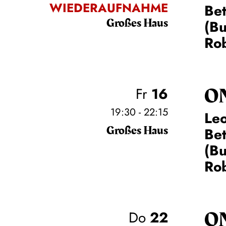
WIEDERAUFNAHME
Be
Großes Haus
(Bu
Rob
O
Fr
16
19:30 - 22:15
Leo
Großes Haus
Be
(Bu
Rob
O
Do
22