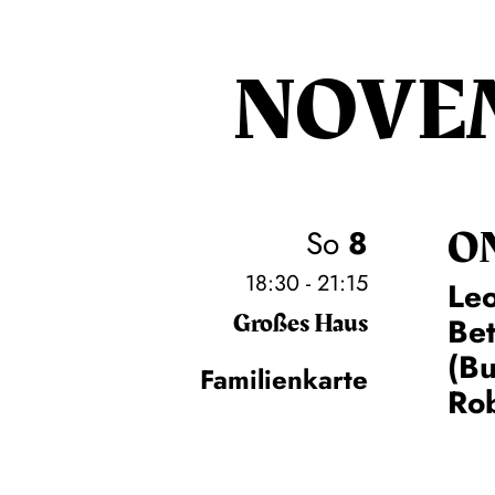
NOVE
O
So
8
18:30 - 21:15
Leo
Großes Haus
Be
(Bu
Familienkarte
Rob