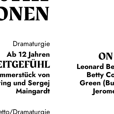
ONEN
Dramaturgie
ON
Ab 12 Jahren
EIT­GEFÜHL
Leonard Be
immerstück von
Betty C
ring und Sergej
Green (Bu
Maingardt
Jerome
etto/Dramaturgie