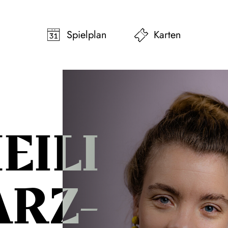
pringen
Zum Footer springen
Spielplan
Karten
EILI
RZ-