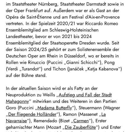
im Staatstheater Nürnberg, Staatstheater Darmstadt sowie in
der Oper Frankfurt auf. Außerdem war er als Gast an der
Opéra de Saint-Étienne und am Festival d’Aix-en-Provence
vertreten. In der Spielzeit 2020/21 war Riccardo Romeo
Ensemblemitglied am Schleswig-Holsteinischen
Landestheater, bevor er von 2021 bis 2024
Ensemblemitglied der Staatsoperette Dresden wurde. Seit
der Saison 2024/25 gehört er zum Solistenensemble der
Deutschen Oper am Rhein in Düsseldorf, wo er bereits in
Rollen wie Rinuccio (Puccini „Gianni Schicchi“), Pong
(Verdi „Turandot“) und Tichon (Janáček „Katja Kabanova“)
auf der Bühne stand.
In der aktuellen Saison wird er als Fatty an der
Neuproduktion zu Weills „
Aufstieg und Fall der Stadt
Mahagonny
“ mitwirken und des Weiteren in den Partien
Goro (Puccini „
Madama Butterfly
“), Steuermann (Wagner
„
Der fliegende Holländer
“), Ramon (Massenet „
La
Navarraise
“), Remendado (Bizet „
Carmen
“), Erster
geharnischter Mann (Mozart „
Die Zauberflöte
“) und Erster