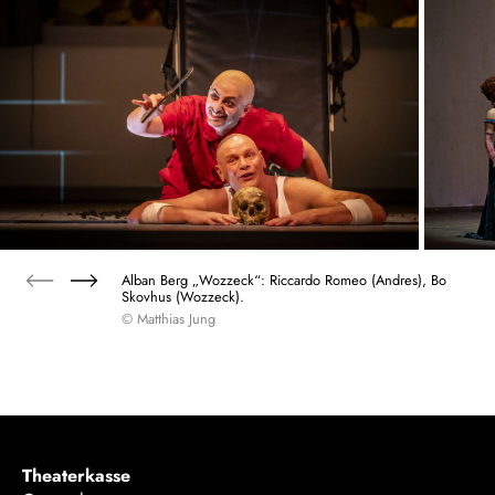
Alban Berg „Wozzeck“: Riccardo Romeo (Andres), Bo
Skovhus (Wozzeck).
© Matthias Jung
Theaterkasse