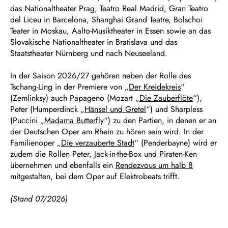
das Nationaltheater Prag, Teatro Real Madrid, Gran Teatro
del Liceu in Barcelona, Shanghai Grand Teatre, Bolschoi
Teater in Moskau, Aalto-Musiktheater in Essen sowie an das
Slovakische Nationaltheater in Bratislava und das
Staatstheater Nürnberg und nach Neuseeland.
In der Saison 2026/27 gehören neben der Rolle des
Tschang-Ling in der Premiere von „
Der Kreidekreis
“
(Zemlinksy) auch Papageno (Mozart „
Die Zauberflöte
“),
Peter (Humperdinck „
Hänsel und Gretel
“) und Sharpless
(Puccini „
Madama Butterfly
“) zu den Partien, in denen er an
der Deutschen Oper am Rhein zu hören sein wird. In der
Familienoper „
Die verzauberte Stadt
“ (Penderbayne) wird er
zudem die Rollen Peter, Jack-in-the-Box und Piraten-Ken
übernehmen und ebenfalls ein
Rendezvous um halb 8
mitgestalten, bei dem Oper auf Elektrobeats trifft.
(Stand 07/2026)