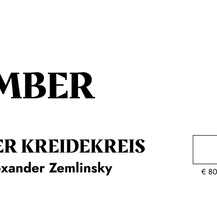
MBER
ER KREIDE­KREIS
exander Zemlinsky
€
80