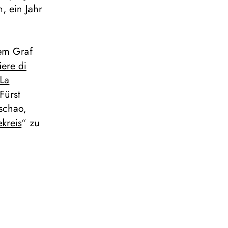
, ein Jahr
rem Graf
iere di
La
Fürst
schao,
kreis
“ zu