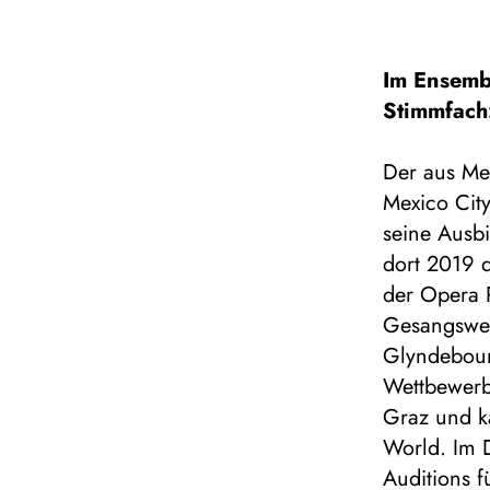
Im Ensemb
Stimmfach
Der aus Mex
Mexico City
seine Ausbi
dort 2019 d
der Opera P
Gesangswet
Glyndebourn
Wettbewerb
Graz und k
World. Im 
Auditions f