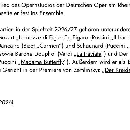
glied des Opernstudios der Deutschen Oper am Rhein
selte er fest ins Ensemble.
Partien in der Spielzeit 2026/27 gehören unterande
Mozart „
Le nozze di Figaro
”), Figaro (Rossini „
Il barb
Dancaïro (Bizet „
Carmen
“) und Schaunard (Puccini „
 sowie Barone Douphol (Verdi „
La traviata
”) und Der 
Puccini „
Madama Butterfly
“). Außerdem wird er als T
i Gericht in der Premiere von Zemlinskys „
Der Kreide
2026)