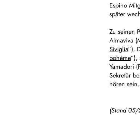
Espino Mit
später wech
Zu seinen 
Almaviva (
Siviglia
”), 
bohéme
“),
Yamadori (
Sekretär be
hören sein.
(Stand 05/