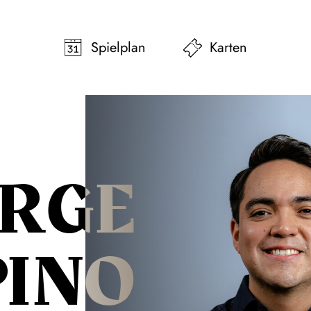
pringen
Zum Footer springen
Spielplan
Karten
ORGE
PINO