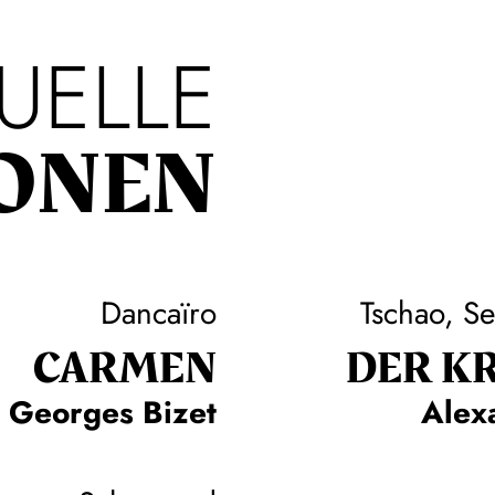
UELLE
ONEN
Dancaïro
Tschao, Se
CARMEN
DER KR
Georges Bizet
Alex