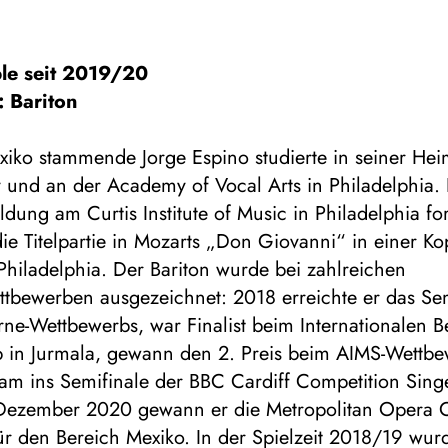
le seit 2019/20
: Bariton
iko stammende Jorge Espino studierte in seiner Hei
 und an der Academy of Vocal Arts in Philadelphia. 
ldung am Curtis Institute of Music in Philadelphia fo
ie Titelpartie in Mozarts „Don Giovanni“ in einer K
hiladelphia. Der Bariton wurde bei zahlreichen
tbewerben ausgezeichnet: 2018 erreichte er das Sem
e-Wettbewerbs, war Finalist beim Internationalen B
 in Jurmala, gewann den 2. Preis beim AIMS-Wettbe
am ins Semifinale der BBC Cardiff Competition Singe
Dezember 2020 gewann er die Metropolitan Opera 
ür den Bereich Mexiko. In der Spielzeit 2018/19 wur