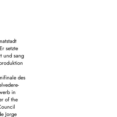
matstadt
Er setzte
rt und sang
oproduktion
ifinale des
elvedere-
werb in
r of the
Council
de Jorge