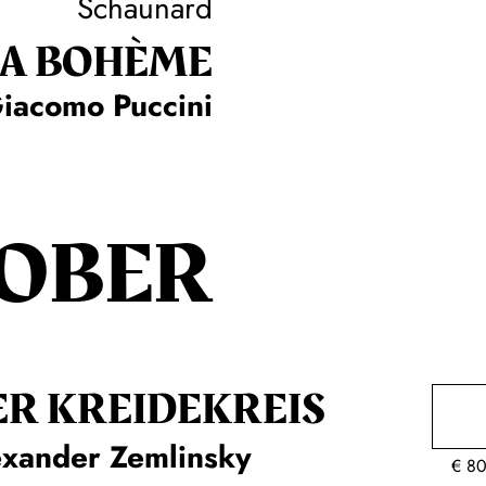
Schaunard
LA BOHÈME
iacomo Puccini
OBER
ER KREIDE­KREIS
exander Zemlinsky
€
80