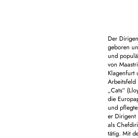
Der Dirige
geboren und
und populä
von Maastri
Klagenfurt 
Arbeitsfeld
„Cats“ (Ll
die Europa
und pflegt
er Dirigen
als Chefdir
tätig. Mit 