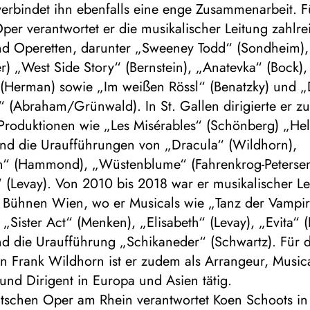
verbindet ihn ebenfalls eine enge Zusammenarbeit. F
er verantwortet er die musikalischer Leitung zahlre
nd Operetten, darunter „Sweeney Todd“ (Sondheim),
er) „West Side Story“ (Bernstein), „Anatevka“ (Bock)
“ (Herman) sowie „Im weißen Rössl“ (Benatzky) und 
“ (Abraham/Grünwald). In St. Gallen dirigierte er 
Produktionen wie „Les Misérables“ (Schönberg) „Hell
nd die Uraufführungen von „Dracula“ (Wildhorn),
n“ (Hammond), „Wüstenblume“ (Fahrenkrog-Peterse
 (Levay). Von 2010 bis 2018 war er musikalischer Le
n Bühnen Wien, wo er Musicals wie „Tanz der Vampi
 „Sister Act“ (Menken), „Elisabeth“ (Levay), „Evita“ 
d die Uraufführung „Schikaneder“ (Schwartz). Für 
n Frank Wildhorn ist er zudem als Arrangeur, Music
und Dirigent in Europa und Asien tätig.
tschen Oper am Rhein verantwortet Koen Schoots in