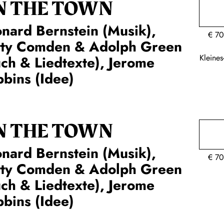
N THE TOWN
nard Bernstein (Musik),
€
70
tty Comden & Adolph Green
Kleine
ch & Liedtexte), Jerome
bins (Idee)
N THE TOWN
nard Bernstein (Musik),
€
70
tty Comden & Adolph Green
ch & Liedtexte), Jerome
bins (Idee)