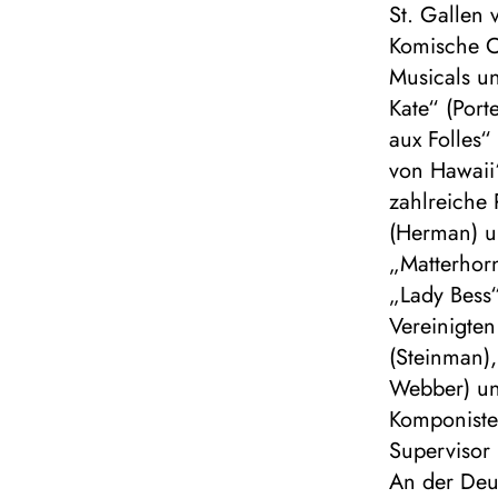
St. Gallen 
Komische Op
Musicals u
Kate“ (Port
aux Folles
von Hawaii
zahlreiche 
(Herman) u
„Matterhor
„Lady Bess“
Vereinigte
(Steinman),
Webber) un
Komponiste
Supervisor 
An der Deu