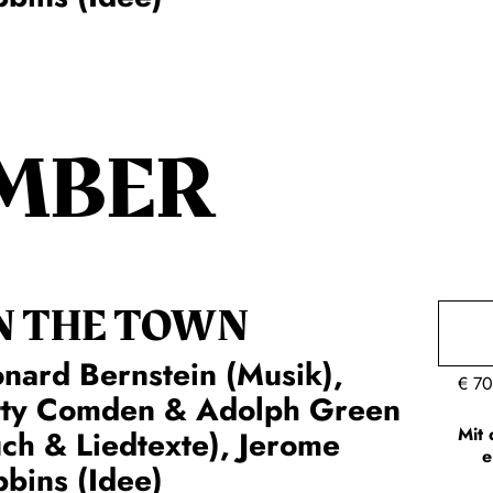
MBER
N THE TOWN
nard Bernstein (Musik),
€
70
tty Comden & Adolph Green
Mit 
ch & Liedtexte), Jerome
e
bins (Idee)