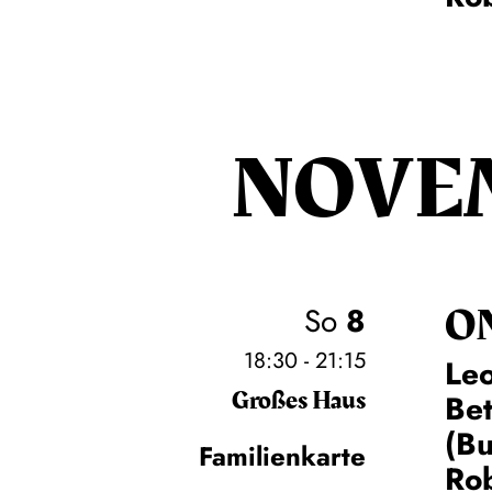
NOVE
O
So
8
18:30 - 21:15
Leo
Großes Haus
Be
(Bu
Familienkarte
Rob