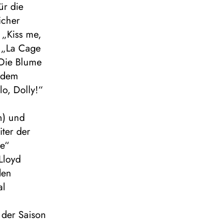
ür die
icher
 „Kiss me,
, „La Cage
„Die Blume
zudem
o, Dolly!“
n) und
iter der
re“
(Lloyd
den
al
 der Saison