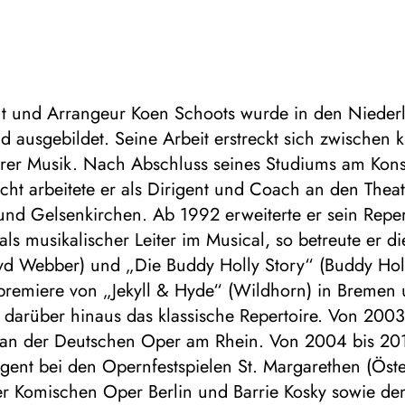
nt und Arrangeur Koen Schoots wurde in den Nieder
 ausgebildet. Seine Arbeit erstreckt sich zwischen k
rer Musik. Nach Abschluss seines Studiums am Kon
cht arbeitete er als Dirigent und Coach an den Theat
und Gelsenkirchen. Ab 1992 erweiterte er sein Repe
 als musikalischer Leiter im Musical, so betreute er d
oyd Webber) und „Die Buddy Holly Story“ (Buddy Hol
premiere von „Jekyll & Hyde“ (Wildhorn) in Bremen 
e darüber hinaus das klassische Repertoire. Von 20
t an der Deutschen Oper am Rhein. Von 2004 bis 20
igent bei den Opernfestspielen St. Margarethen (Öste
der Komischen Oper Berlin und Barrie Kosky sowie de