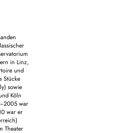
landen
lassischer
servatorium
ern in Linz,
rtoire und
ie Stücke
ly) sowie
und Köln
03‒2005 war
10 war er
rreich)
m Theater