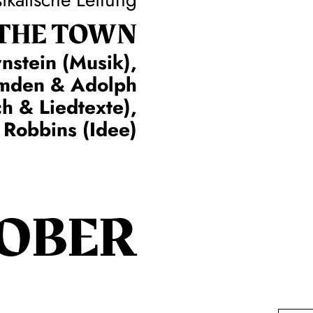
 THE TOWN
nstein (Musik),
omden & Adolph
h & Liedtexte),
 Robbins (Idee)
OBER