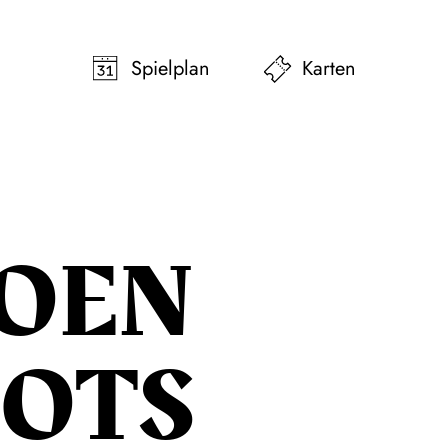
pringen
Zum Footer springen
Spielplan
Karten
OEN
OTS