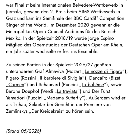
war Finalist beim Internationalen Belvedere-Wettbewerb in
Jurmala, gewann den 2. Preis beim AIMS-Wettbewerb in
Graz und kam ins Semifinale der BBC Cardiff Competition
Singer of the World. Im Dezember 2020 gewann er die
Metropolitan Opera Council Auditions für den Bereich
Mexiko. In der Spielzeit 2018/19 wurde Jorge Espino
Mitglied des Opernstudios der Deutschen Oper am Rhein,
ein Jahr später wechselte er fest ins Ensemble.
Zu seinen Partien in der Spielzeit 2026/27 gehören
unteranderem Graf Almaviva (Mozart „
Le nozze di Figaro
”),
Figaro (Rossini „
Il barbiere di Siviglia
”), Dancaïro (Bizet
„
Carmen
“) und Schaunard (Puccini „
La bohéme
“), sowie
Barone Douphol (Verdi „
La traviata
”) und Der Fürst
Yamadori (Puccini „
Madama Butterfly
“). Außerdem wird er
als Tschao, Sekretär bei Gericht in der Premiere von
Zemlinskys „
Der Kreidekreis
“ zu hören sein.
(Stand 05/2026)