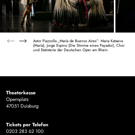
Astor Piazzolla „María de Buenos Aires”: Maria Kataeva
(María), Jorge Espino (Die Stimme eines Payador), Chor
und Statisterie der Deutschen Oper am Rhein.
Theaterkasse
Opernplatz
47051 Duisburg
Tickets per Telefon
0203 283 62 100