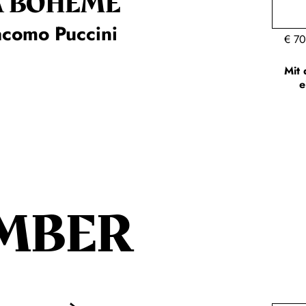
A BOHÈME
acomo Puccini
€
70
Mit 
e
MBER