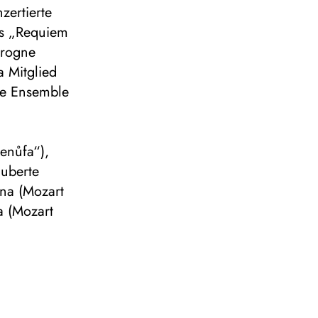
zertierte
ns „Requiem
vrogne
a Mitglied
te Ensemble
Jenůfa“),
auberte
nna (Mozart
a (Mozart