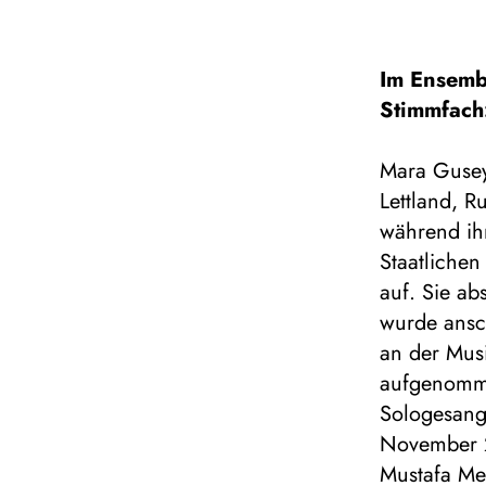
Im Ensemb
Stimmfach
Mara Guseyn
Lettland, R
während ihr
Staatliche
auf. Sie ab
wurde ansc
an der Musi
aufgenomme
Sologesang
November 2
Mustafa Me