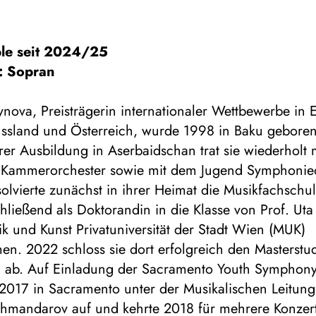
le seit 2024/25
: Sopran
ova, Preisträgerin internationaler Wettbewerbe in E
ussland und Österreich, wurde 1998 in Baku geboren.
er Ausbildung in Aserbaidschan trat sie wiederholt
n Kammerorchester sowie mit dem Jugend Symphonie
solvierte zunächst in ihrer Heimat die Musikfachschu
hließend als Doktorandin in die Klasse von Prof. Ut
k und Kunst Privatuniversität der Stadt Wien (MUK)
n. 2022 schloss sie dort erfolgreich den Masterst
 ab. Auf Einladung der Sacramento Youth Symphony 
017 in Sacramento unter der Musikalischen Leitung
hmandarov auf und kehrte 2018 für mehrere Konzert