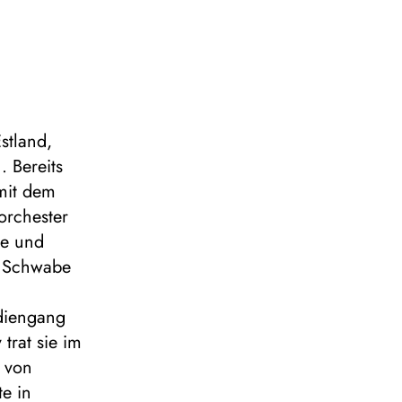
stland,
 Bereits
 mit dem
orchester
le und
a Schwabe
udiengang
trat sie im
 von
e in