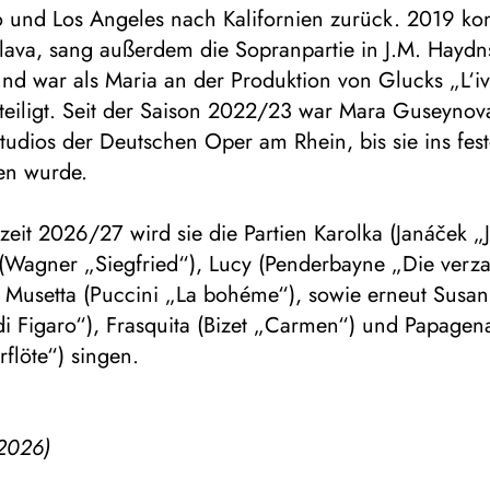
 und Los Angeles nach Kalifornien zurück. 2019 kon
islava, sang außerdem die Sopranpartie in J.M. Hayd
und war als Maria an der Produktion von Glucks „L‘i
teiligt. Seit der Saison 2022/23 war Mara Guseynov
tudios der Deutschen Oper am Rhein, bis sie ins fes
n wurde.
lzeit 2026/27 wird sie die Partien Karolka (Janáček „
(Wagner „Siegfried“), Lucy (Penderbayne „Die verz
d Musetta (Puccini „La bohéme“), sowie erneut Susa
i Figaro“), Frasquita (Bizet „Carmen“) und Papagen
flöte“) singen.
2026)