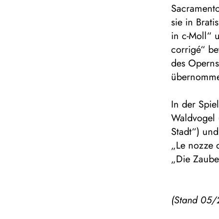
Sacramento
sie in Brat
in c-Moll“ 
corrigé“ be
des Operns
übernomme
In der Spie
Waldvogel 
Stadt“) un
„Le nozze d
„Die Zauber
(Stand 05/