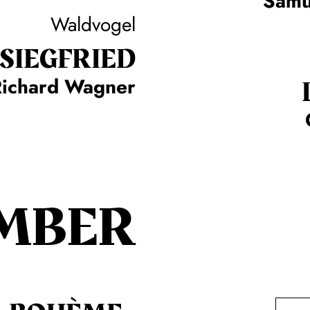
Samu
Waldvogel
SIEG­FRIED
Richard Wagner
MBER