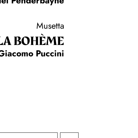
el Penderbayne
Musetta
LA BOHÈME
Giacomo Puccini