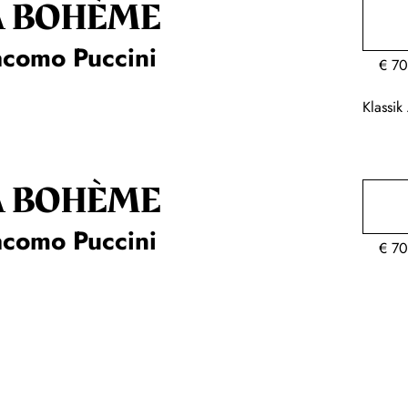
A BOHÈME
acomo Puccini
€
70
Klassi
A BOHÈME
acomo Puccini
€
70