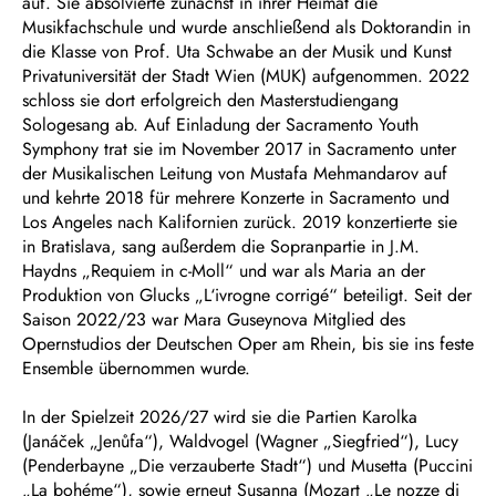
auf. Sie absolvierte zunächst in ihrer Heimat die
Musikfachschule und wurde anschließend als Doktorandin in
die Klasse von Prof. Uta Schwabe an der Musik und Kunst
Privatuniversität der Stadt Wien (MUK) aufgenommen. 2022
schloss sie dort erfolgreich den Masterstudiengang
Sologesang ab. Auf Einladung der Sacramento Youth
Symphony trat sie im November 2017 in Sacramento unter
der Musikalischen Leitung von Mustafa Mehmandarov auf
und kehrte 2018 für mehrere Konzerte in Sacramento und
Los Angeles nach Kalifornien zurück. 2019 konzertierte sie
in Bratislava, sang außerdem die Sopranpartie in J.M.
Haydns „Requiem in c-Moll“ und war als Maria an der
Produktion von Glucks „L‘ivrogne corrigé“ beteiligt. Seit der
Saison 2022/23 war Mara Guseynova Mitglied des
Opernstudios der Deutschen Oper am Rhein, bis sie ins feste
Ensemble übernommen wurde.
In der Spielzeit 2026/27 wird sie die Partien Karolka
(Janáček „Jenůfa“), Waldvogel (Wagner „Siegfried“), Lucy
(Penderbayne „Die verzauberte Stadt“) und Musetta (Puccini
„La bohéme“), sowie erneut Susanna (Mozart „Le nozze di