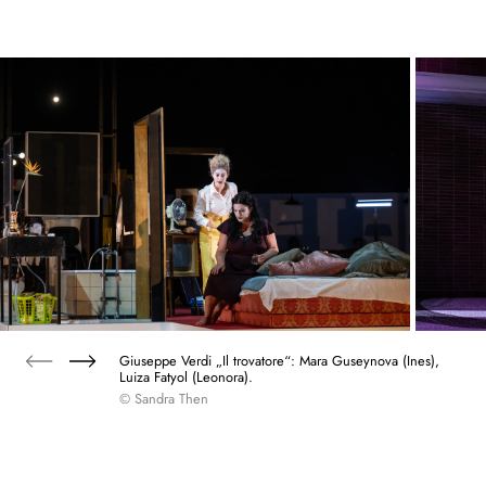
Giuseppe Verdi „Il trovatore“: Mara Guseynova (Ines),
Luiza Fatyol (Leonora).
© Sandra Then