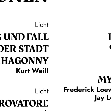
Licht
 UND FALL
DER STADT
HAGONNY
Kurt Weill
MY
Frederick Loe
Licht
Jay 
TROVA­TORE