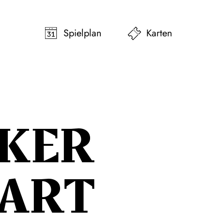
pringen
Zum Footer springen
Spielplan
Karten
KER
ART