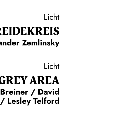
Licht
EIDE­KREIS
ander Zemlinsky
Licht
GREY AREA
 Breiner / David
/ Lesley Telford