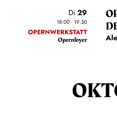
O
Di
29
18:00 - 19:30
D
OPERNWERKSTATT
Al
Opernfoyer
OKT