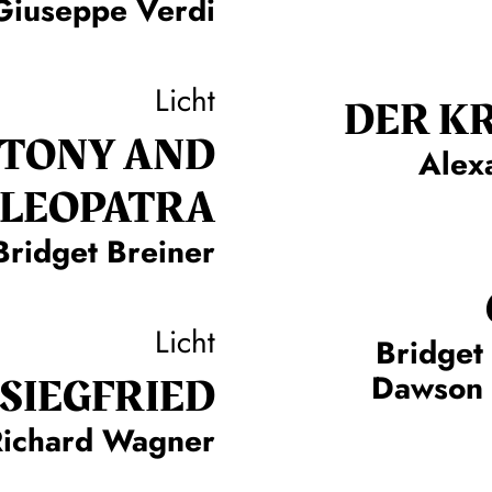
Giuseppe Verdi
Licht
DER KR
TONY AND
Alex
CLEOPATRA
Bridget Breiner
Licht
Bridget
SIEG­FRIED
Dawson 
Richard Wagner