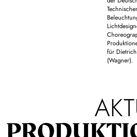
der Deutsc
Technischen
Beleuchtun
Lichtdesign
Choreograp
Produktione
für Dietric
(Wagner).
AKT
PRODUKTI