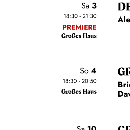
D
Sa
3
18:30 - 21:30
Al
PREMIERE
Großes Haus
G
So
4
18:30 - 20:50
Bri
Großes Haus
Daw
Sa
10