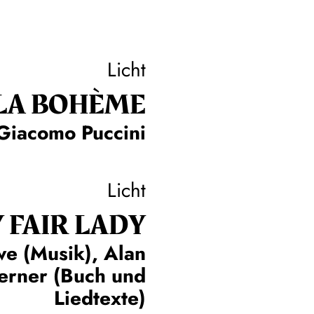
Licht
LA BOHÈME
Giacomo Puccini
Licht
 FAIR LADY
we (Musik), Alan
Lerner (Buch und
Liedtexte)