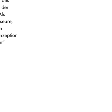
 des
r der
Als
seure,
en
onzeption
en“