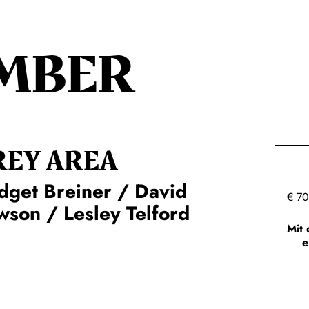
MBER
REY AREA
dget Breiner / David
€
70
son / Lesley Telford
Mit 
e