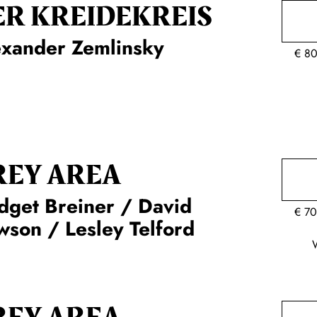
ER KREIDE­KREIS
exander Zemlinsky
€
80
REY AREA
dget Breiner / David
€
70
son / Lesley Telford