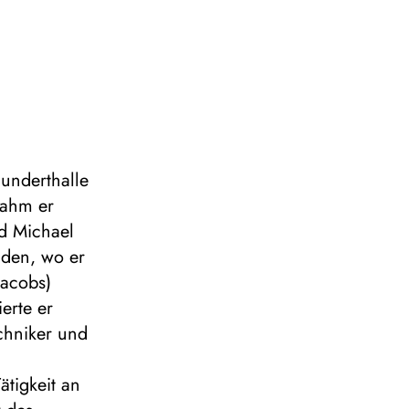
hunderthalle
nahm er
nd Michael
aden, wo er
Jacobs)
erte er
chniker und
ätigkeit an