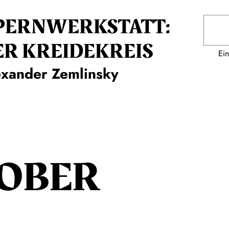
PERNWERKSTATT:
ER KREIDEKREIS
Ein
exander Zemlinsky
OBER