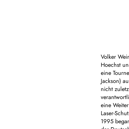
Volker Wein
Hoechst un
eine Tourne
Jackson) au
nicht zulet
verantwortl
eine Weite
Laser-Schut
1995 begann