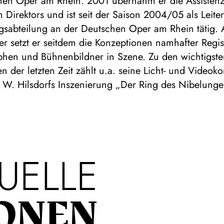
hen Oper am Rhein. 2001 übernahm er die Assistenz
 Direktors und ist seit der Saison 2004/05 als Leite
gsabteilung an der Deutschen Oper am Rhein tätig. 
er setzt er seitdem die Konzeptionen namhafter Regis
hen und Bühnenbildner in Szene. Zu den wichtigst
n der letzten Zeit zählt u.a. seine Licht- und Videok
h W. Hilsdorfs Inszenierung „Der Ring des Nibelung
UELLE
ONEN