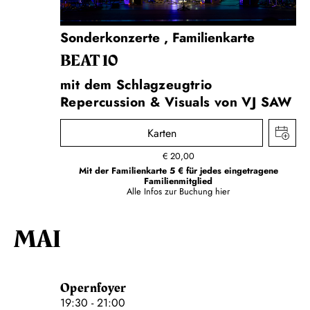
Sonderkonzerte
,
Familienkarte
BEAT 10
mit dem Schlagzeugtrio
Repercussion & Visuals von VJ SAW
Karten
€
20,00
Mit der Familienkarte 5 € für jedes eingetragene
Familienmitglied
Alle Infos zur Buchung
hier
MAI
Opernfoyer
19:30 - 21:00