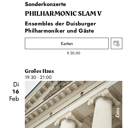
Sonderkonzerte
PHIL­HARMONIC SLAM V
Ensembles der Duisburger
Philharmoniker und Gäste
Karten
€
20,00
Großes Haus
19:30 - 21:00
Di
16
Feb
Extra