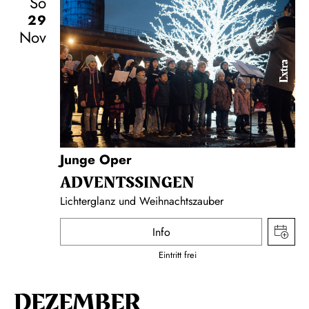
So
29
Nov
Extra
Junge Oper
ADVENTS­SINGEN
Lichterglanz und Weihnachtszauber
Info
Eintritt frei
DEZEMBER