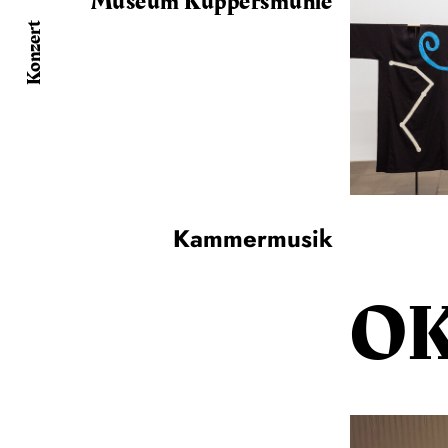
Museum Küppersmühle
Konzert
Kammermusik
O