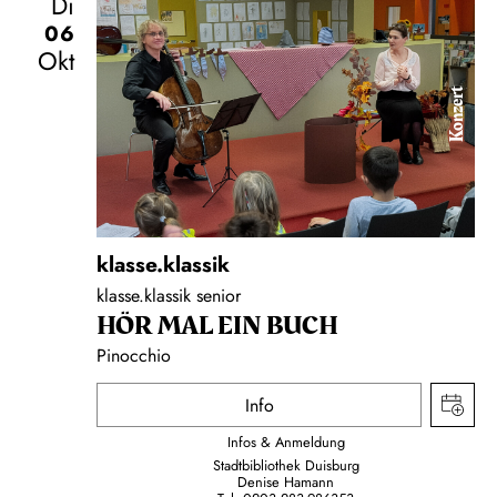
Di
06
Okt
Konzert
klasse.klassik
klasse.klassik senior
HÖR MAL EIN BUCH
Pinocchio
Info
Infos & Anmeldung
Stadtbibliothek Duisburg
Denise Hamann