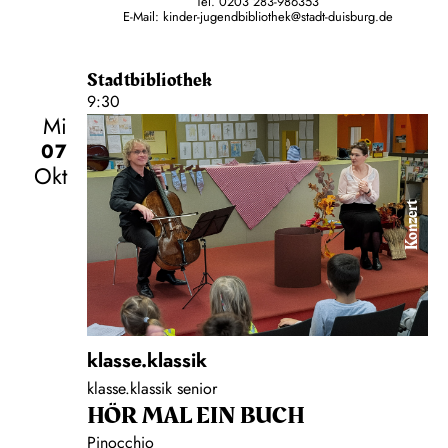
Tel. 0203 283-986353
E-Mail: kinder-jugendbibliothek@stadt-duisburg.de
Stadtbibliothek
9:30
Mi
07
Okt
Konzert
klasse.klassik
klasse.klassik senior
HÖR MAL EIN BUCH
Pinocchio