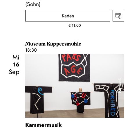
(Sohn)
Karten
€
11,00
Museum Küppersmühle
18:30
Mi
16
Sep
Konzert
Kammermusik