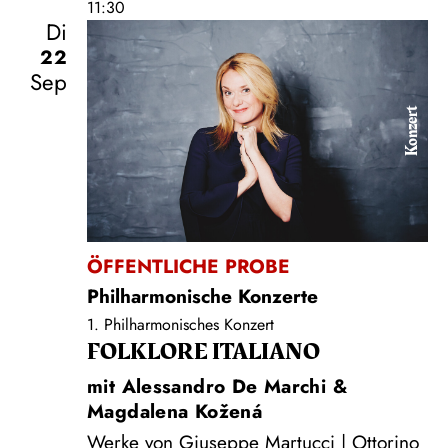
11:30
Di
22
Sep
Konzert
ÖFFENTLICHE PROBE
Philharmonische Konzerte
1. Philharmonisches Konzert
FOLKLORE ITALIANO
mit Alessandro De Marchi &
Magdalena Kožená
Werke von Giuseppe Martucci | Ottorino