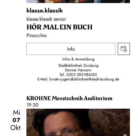
klasse.klassik
klasse.klassik senior
HÖR MAL EIN BUCH
Pinocchio
Info
Infos & Anmeldung
Stadtbibliothek Duisburg
Denise Hamann
Tel. 0203 283-986353
E-Mail: kinder-jugendbibliothek@stadt-duisburg.de
KROHNE Messtechnik Auditorium
19:30
Mi
07
Okt