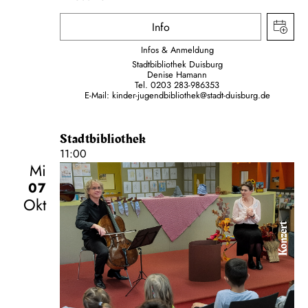
Info
Infos & Anmeldung
Stadtbibliothek Duisburg
Denise Hamann
Tel. 0203 283-986353
E-Mail: kinder-jugendbibliothek@stadt-duisburg.de
Stadtbibliothek
11:00
Mi
07
Okt
Konzert