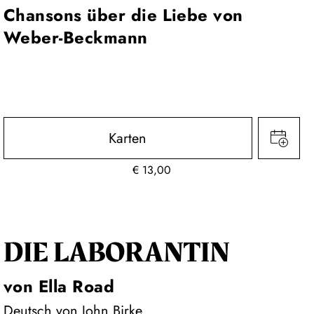
Chansons über die Liebe von
Weber-Beckmann
Karten
€
13,00
DIE LA­BO­RAN­TIN
von Ella Road
Deutsch von John Birke