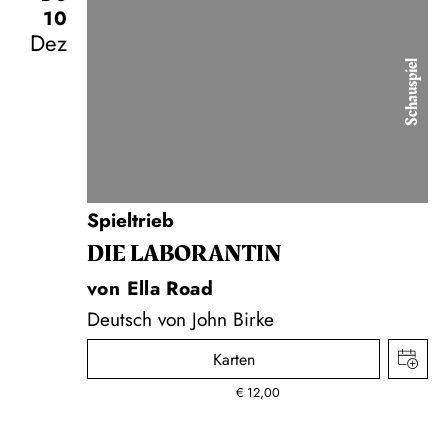
10
Dez
Schauspiel
Spieltrieb
DIE LA­BO­RAN­TIN
von Ella Road
Deutsch von John Birke
Karten
€
12,00