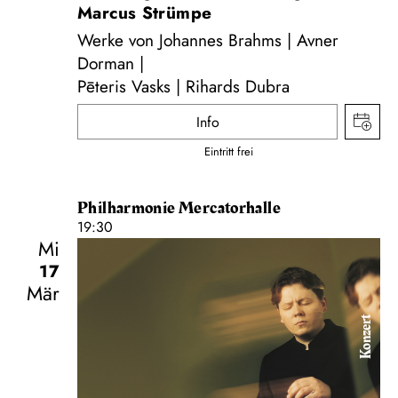
Marcus Strümpe
Werke von Johannes Brahms | Avner
Dorman |
Pēteris Vasks | Rihards Dubra
Info
Eintritt frei
Philharmonie Mercatorhalle
19:30
Mi
17
Mär
Konzert