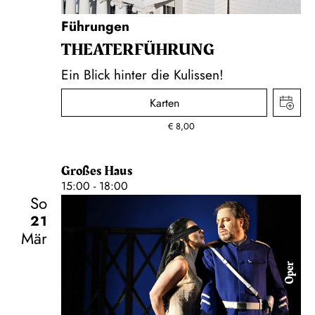
Führungen
THEATER­FÜHR­UNG
Ein Blick hinter die Kulissen!
Karten
€
8,00
Großes Haus
15:00 - 18:00
So
21
Mär
Oper