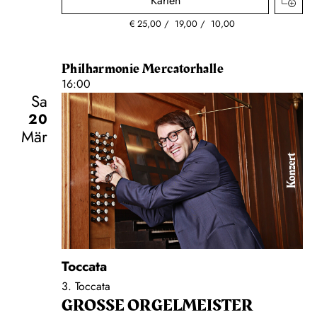
Karten
€
25,00
19,00
10,00
Philharmonie Mercatorhalle
16:00
Sa
20
Mär
Konzert
Toccata
3. Toccata
GROSSE ORGEL­MEISTER