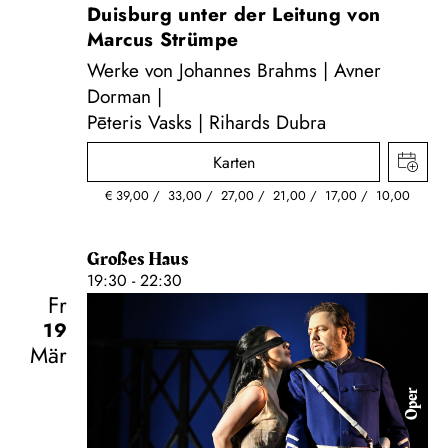
Duisburg unter der Leitung von
Marcus Strümpe
Werke von Johannes Brahms | Avner
Dorman |
Pēteris Vasks | Rihards Dubra
Karten
€
39,00
33,00
27,00
21,00
17,00
10,00
Großes Haus
19:30 - 22:30
Fr
19
Mär
Oper