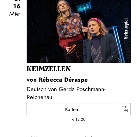
16
Mär
Schauspiel
KEIM­ZELLEN
von Rébecca Déraspe
Deutsch von Gerda Poschmann-
Reichenau
Karten
€
12,00