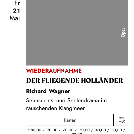
Fr
21
Mai
Oper
WIEDERAUFNAHME
DER FLIE­GEN­DE HOL­LÄN­DER
Richard Wagner
Sehnsuchts- und Seelendrama im
rauschenden Klangmeer
Karten
€
80,00
70,00
60,00
50,00
40,00
30,00