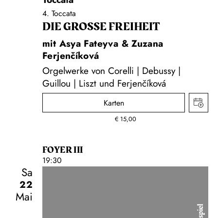
4. Toccata
DIE GROSSE FREIHEIT
mit Asya Fateyva & Zuzana
Ferjenčíková
Orgelwerke von Corelli | Debussy |
Guillou | Liszt und Ferjenčíková
Karten
€
15,00
FOYER III
19:30
Sa
22
Mai