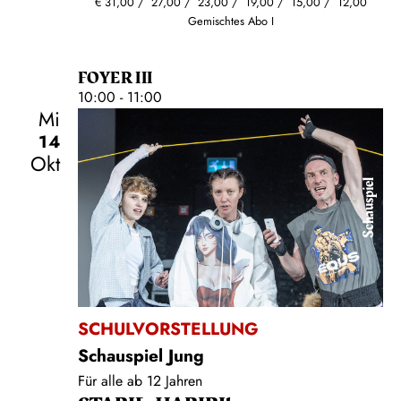
€
31,00
27,00
23,00
19,00
15,00
12,00
Gemischtes Abo I
FOYER III
10:00 - 11:00
Mi
14
Okt
Schauspiel
SCHULVORSTELLUNG
Schauspiel Jung
Für alle ab 12 Jahren