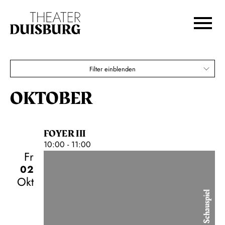
DUISBURG 2026
Zur Hauptnavigation springen
Zum Hauptinhalt springen
Igor Levit
Zum Footer springen
Karten
Filter einblenden
€
10,00
OKTOBER
FOYER III
10:00 - 11:00
Fr
02
Okt
Schauspiel