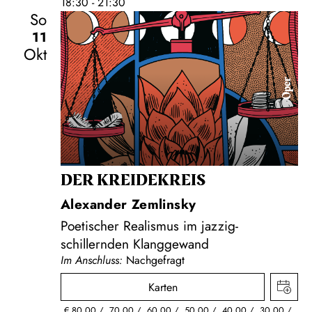
18:30 - 21:30
So
11
Okt
Oper
DER KREIDE­KREIS
Alexander Zemlinsky
Poetischer Realismus im jazzig-
schillernden Klanggewand
Im Anschluss:
Nachgefragt
Karten
€
80,00
70,00
60,00
50,00
40,00
30,00