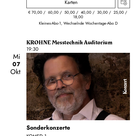
Karten
€
70,00
60,00
50,00
40,00
30,00
25,00
18,00
Kleines-Abo-1, Wechselnde Wochentage-Abo D
KROHNE Messtechnik Auditorium
19:30
Mi
07
Okt
Konzert
Sonderkonzerte