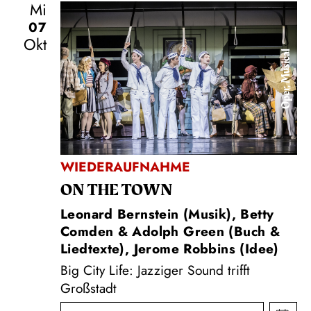
Mi
07
Okt
Oper, Musical
WIEDERAUFNAHME
ON THE TOWN
Leonard Bernstein (Musik), Betty
Comden & Adolph Green (Buch &
Liedtexte), Jerome Robbins (Idee)
Big City Life: Jazziger Sound trifft
Großstadt