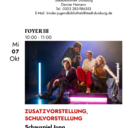
Stadtbibliothek Duisburg
Denise Hamann
Tel. 0203 283-986353
E-Mail: kinder-jugendbibliothek@stadt-duisburg.de
FOYER III
10:00 - 11:00
Mi
07
Okt
Schauspiel
ZUSATZVORSTELLUNG
,
SCHULVORSTELLUNG
Schauspiel Jung