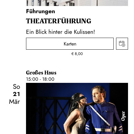
Führungen
THEATER­FÜHR­UNG
Ein Blick hinter die Kulissen!
Karten
€
8,00
Großes Haus
15:00 - 18:00
So
21
Mär
Oper