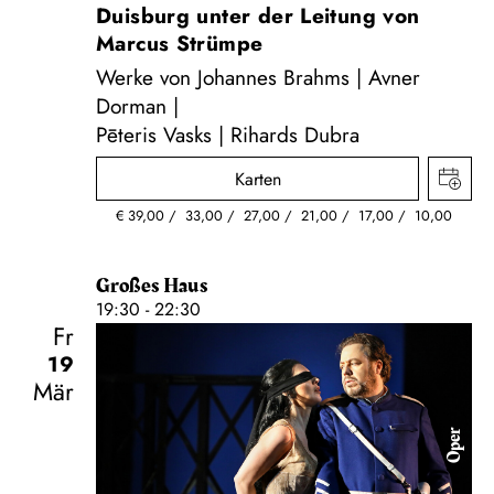
Duisburg unter der Leitung von
Marcus Strümpe
Werke von Johannes Brahms | Avner
Dorman |
Pēteris Vasks | Rihards Dubra
Karten
€
39,00
33,00
27,00
21,00
17,00
10,00
Großes Haus
19:30 - 22:30
Fr
19
Mär
Oper