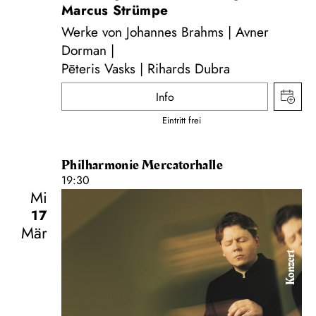
Marcus Strümpe
Werke von Johannes Brahms | Avner
Dorman |
Pēteris Vasks | Rihards Dubra
Info
Eintritt frei
Philharmonie Mercatorhalle
19:30
Mi
17
Mär
Konzert