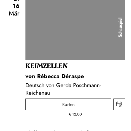
16
Mär
Schauspiel
KEIM­ZELLEN
von Rébecca Déraspe
Deutsch von Gerda Poschmann-
Reichenau
Karten
€
12,00