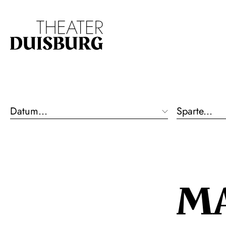
19:30 - 22:00
Zur Hauptnavigation springen
Zum Hauptinhalt s
Großes Haus
Oper
Datum...
Sparte...
M