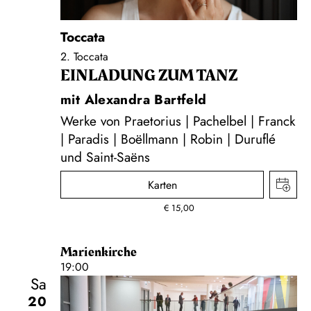
Toccata
2. Toccata
EINLADUNG ZUM TANZ
mit Alexandra Bartfeld
Werke von Praetorius | Pachelbel | Franck
| Paradis | Boëllmann | Robin | Duruflé
und Saint-Saëns
Karten
€
15,00
Marienkirche
19:00
Sa
20