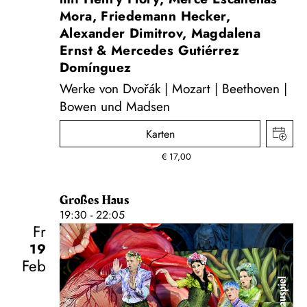
Mora, Friedemann Hecker,
Alexander Dimitrov, Magdalena
Ernst & Mercedes Gutiérrez
Domínguez
Werke von Dvořák | Mozart | Beethoven |
Bowen und Madsen
Karten
€
17,00
Großes Haus
19:30 - 22:05
Fr
19
Feb
Schauspiel