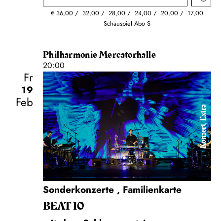
€
36,00
32,00
28,00
24,00
20,00
17,00
Schauspiel Abo S
Philharmonie Mercatorhalle
20:00
Fr
19
Feb
Konzert, Extra
Sonderkonzerte
,
Familienkarte
BEAT 10