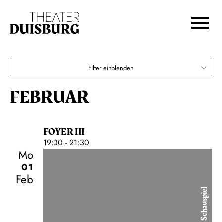
Opernsaga geht weiter
Zur Hauptnavigation springen
Zum Hauptinhalt springen
Karten
Zum Footer springen
€
80,00
70,00
60,00
50,00
40,00
30,00
20,00
Filter einblenden
Sonntagnachmittags-Abo
FEBRUAR
FOYER III
19:30 - 21:30
Mo
01
Feb
Schauspiel