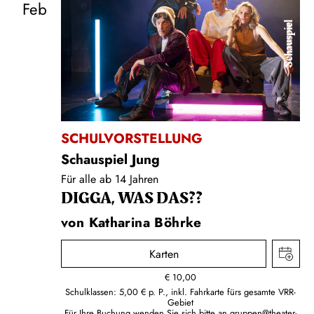
Feb
Schauspiel
SCHULVORSTELLUNG
Schauspiel Jung
Für alle ab 14 Jahren
DIGGA, WAS DAS??
von Katharina Böhrke
Karten
€
10,00
Schulklassen: 5,00 € p. P., inkl. Fahrkarte fürs gesamte VRR-
Gebiet
Für Ihre Buchung wenden Sie sich bitte an
gruppen@theater-