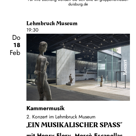
duisburg.de
Lehmbruck Museum
19:30
Do
18
Feb
Konzert
Kammermusik
2. Konzert im Lehmbruck Museum
„EIN MUSIKALISCHER SPASS“
mit Henry Flory, Mercè Escanellas