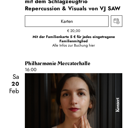
mit dem Schlagzeugtrio
Repercussion & Visuals von VJ SAW
Karten
€
20,00
Mit der Familienkarte 5 € für jedes eingetragene
Familienmitglied
Alle Infos zur Buchung
hier
Philharmonie Mercatorhalle
16:00
Sa
20
Feb
Konzert