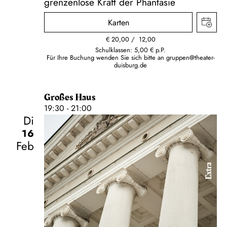
grenzenlose Kraft der Phantasie
Karten
€
20,00
12,00
Schulklassen: 5,00 € p.P.
Für Ihre Buchung wenden Sie sich bitte an
gruppen@theater-
duisburg.de
Großes Haus
19:30 - 21:00
Di
16
Feb
Extra