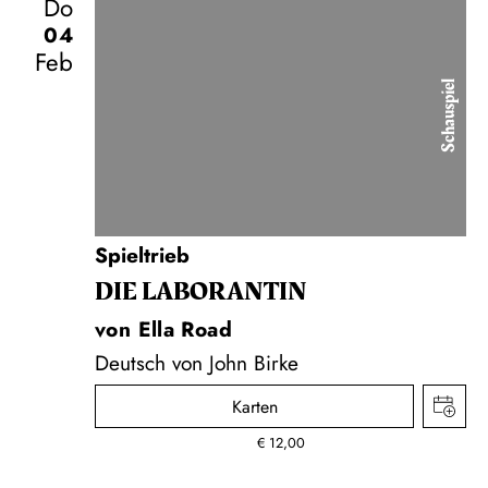
Do
04
Feb
Schauspiel
Spieltrieb
DIE LA­BO­RAN­TIN
von Ella Road
Deutsch von John Birke
Karten
€
12,00