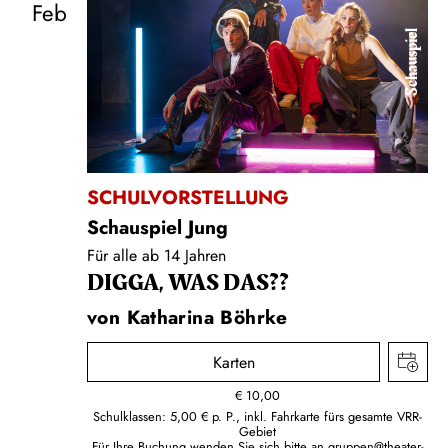
Feb
Schauspiel
SCHULVORSTELLUNG
Schauspiel Jung
Für alle ab 14 Jahren
DIGGA, WAS DAS??
von Katharina Böhrke
Karten
€
10,00
Schulklassen: 5,00 € p. P., inkl. Fahrkarte fürs gesamte VRR-
Gebiet
Für Ihre Buchung wenden Sie sich bitte an
gruppen@theater-