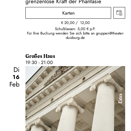
grenzenlose Kraft der Phantasie
Karten
€
20,00
12,00
Schulklassen: 5,00 € p.P.
Für Ihre Buchung wenden Sie sich bitte an
gruppen@theater-
duisburg.de
Großes Haus
19:30 - 21:00
Di
16
Feb
Extra