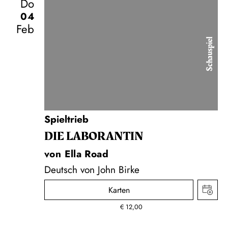
Do
04
Feb
Schauspiel
Spieltrieb
DIE LA­BO­RAN­TIN
von Ella Road
Deutsch von John Birke
Karten
€
12,00