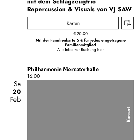
mit dem Schlagzeugtrio
Repercussion & Visuals von VJ SAW
Karten
€
20,00
Mit der Familienkarte 5 € für jedes eingetragene
Familienmitglied
Alle Infos zur Buchung
hier
Philharmonie Mercatorhalle
16:00
Sa
20
Feb
Konzert