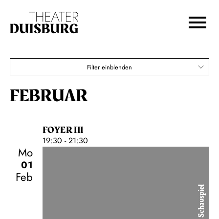
Opernsaga geht weiter
Zur Hauptnavigation springen
Zum Hauptinhalt springen
Karten
Zum Footer springen
€
80,00
70,00
60,00
50,00
40,00
30,00
20,00
Filter einblenden
Sonntagnachmittags-Abo
FEBRUAR
FOYER III
19:30 - 21:30
Mo
01
Feb
Schauspiel