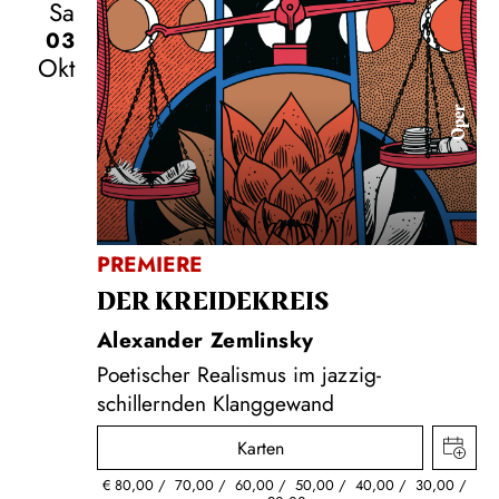
Sa
03
Okt
Oper
PREMIERE
DER KREIDE­KREIS
Alexander Zemlinsky
Poetischer Realismus im jazzig-
schillernden Klanggewand
Karten
€
80,00
70,00
60,00
50,00
40,00
30,00