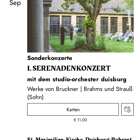
Sep
Konzert
Sonderkonzerte
1. SERENADEN­KONZERT
mit dem studio-orchester duisburg
Werke von Bruckner | Brahms und Strauß
(Sohn)
Karten
€
11,00
St. Maximilian-Kirche, Duisburg-Ruhrort