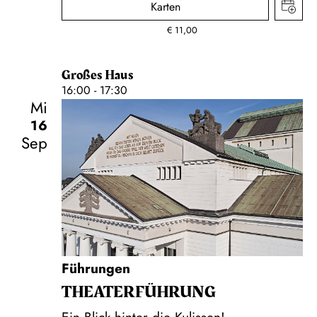
Karten
€
11,00
Großes Haus
16:00 - 17:30
Mi
16
Sep
Führungen
THEATER­FÜHR­UNG
Ein Blick hinter die Kulissen!