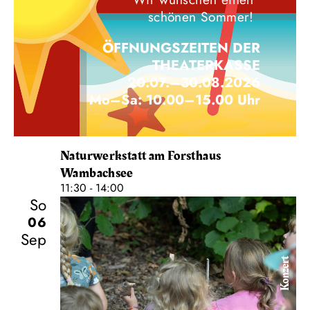
schönen Sommer!
ÖFFNUNGSZEITEN DER
THEATERKASSE
20.07.–30.08.2026
Mo–Sa: 10.00–15.00 Uhr
Naturwerkstatt am Forsthaus
Wambachsee
11:30 - 14:00
So
06
Sep
Konzert