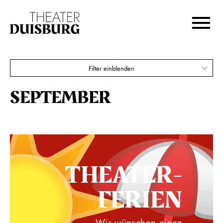
Zur Hauptnavigation springen
Zum Hauptinhalt springen
Zum Footer springen
Filter einblenden
SEPTEMBER
THEATER­
FERIEN
Wir wünschen einen