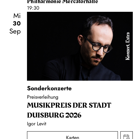
Philharmonie Mercatorhalle
19:30
Mi
30
Sep
Konzert, Extra
Sonderkonzerte
Preisverleihung
MUSIK­PREIS DER STADT
DUISBURG 2026
Igor Levit
Karten