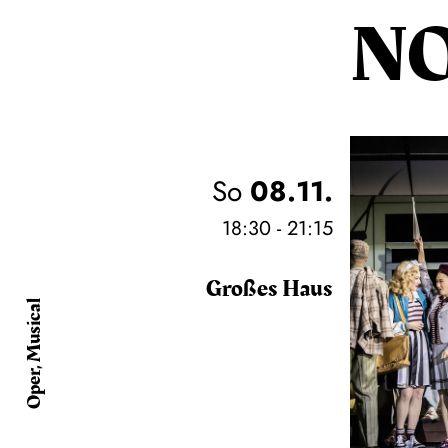
N
So
08.11.
18:30 - 21:15
Großes Haus
Oper, Musical