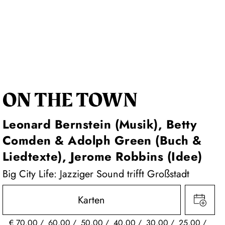
ON THE TOWN
Leonard Bernstein (Musik), Betty
Comden & Adolph Green (Buch &
Liedtexte), Jerome Robbins (Idee)
Big City Life: Jazziger Sound trifft Großstadt
Karten
€
70,00
60,00
50,00
40,00
30,00
25,00