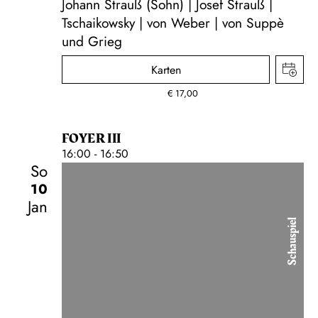
Johann Strauß (Sohn) | Josef Strauß |
Tschaikowsky | von Weber | von Suppè
und Grieg
Karten
€
17,00
FOYER III
16:00 - 16:50
So
10
Jan
Schauspiel