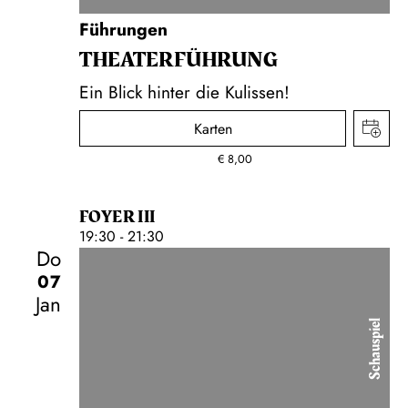
Führungen
THEATER­FÜHR­UNG
Ein Blick hinter die Kulissen!
Karten
€
8,00
FOYER III
19:30 - 21:30
Do
07
Jan
Schauspiel