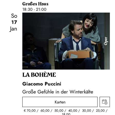
Großes Haus
18:30 - 21:00
So
17
Jan
Oper
LA BOHÈME
Giacomo Puccini
Große Gefühle in der Winterkälte
Karten
€
70,00
60,00
50,00
40,00
30,00
25,00
18,00