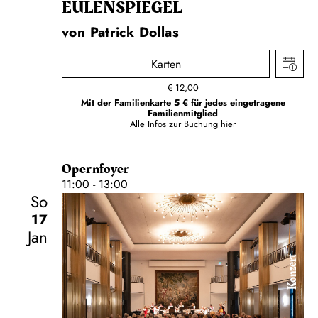
EULENSPIEGEL
von Patrick Dollas
Karten
€
12,00
Mit der Familienkarte 5 € für jedes eingetragene
Familienmitglied
Alle Infos zur Buchung
hier
Opernfoyer
11:00 - 13:00
So
17
Jan
Konzert