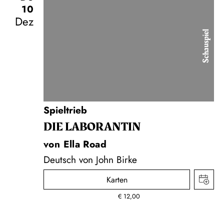
10
Dez
Schauspiel
Spieltrieb
DIE LA­BO­RAN­TIN
von Ella Road
Deutsch von John Birke
Karten
€
12,00