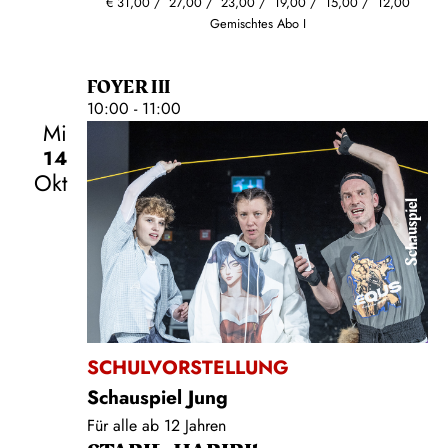
€
31,00
27,00
23,00
19,00
15,00
12,00
Gemischtes Abo I
FOYER III
10:00 - 11:00
Mi
14
Okt
Schauspiel
SCHULVORSTELLUNG
Schauspiel Jung
Für alle ab 12 Jahren