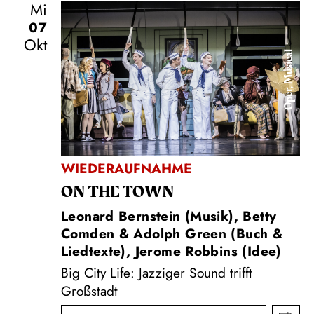
Mi
07
Okt
Oper, Musical
WIEDERAUFNAHME
ON THE TOWN
Leonard Bernstein (Musik), Betty
Comden & Adolph Green (Buch &
Liedtexte), Jerome Robbins (Idee)
Big City Life: Jazziger Sound trifft
Großstadt