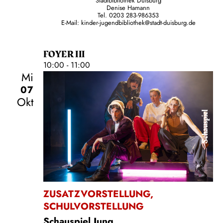
Stadtbibliothek Duisburg
Denise Hamann
Tel. 0203 283-986353
E-Mail: kinder-jugendbibliothek@stadt-duisburg.de
FOYER III
10:00 - 11:00
Mi
07
Okt
Schauspiel
ZUSATZVORSTELLUNG
,
SCHULVORSTELLUNG
Schauspiel Jung