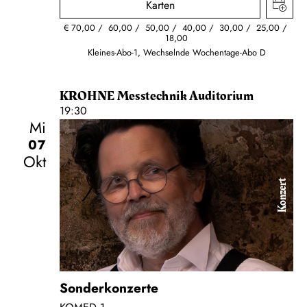
Karten
€
70,00
60,00
50,00
40,00
30,00
25,00
18,00
Kleines-Abo-1, Wechselnde Wochentage-Abo D
KROHNE Messtechnik Auditorium
19:30
Mi
07
Okt
Konzert
Sonderkonzerte