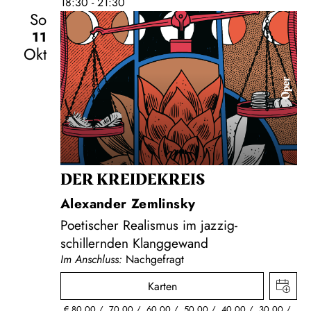
18:30 - 21:30
So
11
Okt
Oper
DER KREIDE­KREIS
Alexander Zemlinsky
Poetischer Realismus im jazzig-
schillernden Klanggewand
Im Anschluss:
Nachgefragt
Karten
€
80,00
70,00
60,00
50,00
40,00
30,00