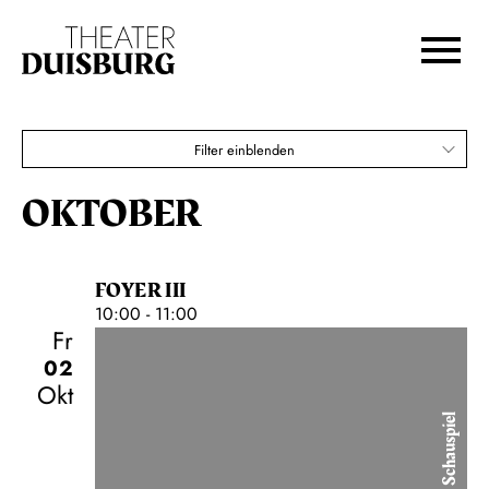
DUISBURG 2026
Zur Hauptnavigation springen
Zum Hauptinhalt springen
Igor Levit
Zum Footer springen
Karten
Filter einblenden
€
10,00
OKTOBER
FOYER III
10:00 - 11:00
Fr
02
Okt
Schauspiel