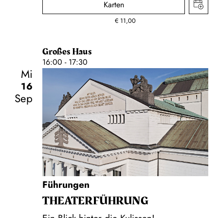
Karten
€
11,00
Großes Haus
16:00 - 17:30
Mi
16
Sep
Führungen
THEATER­FÜHR­UNG
Ein Blick hinter die Kulissen!