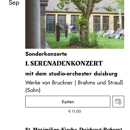
Sep
Konzert
Sonderkonzerte
1. SERENADEN­KONZERT
mit dem studio-orchester duisburg
Werke von Bruckner | Brahms und Strauß
(Sohn)
Karten
€
11,00
St. Maximilian-Kirche, Duisburg-Ruhrort