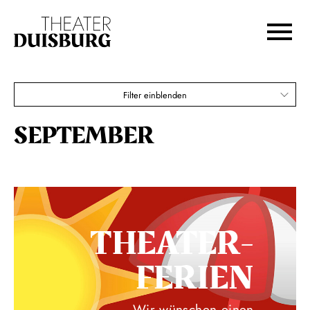
Zur Hauptnavigation springen
Zum Hauptinhalt springen
Zum Footer springen
Filter einblenden
SEPTEMBER
THEATER­
FERIEN
Wir wünschen einen