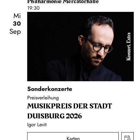
Philharmonie Mercatorhalle
19:30
Mi
30
Sep
Konzert, Extra
Sonderkonzerte
Preisverleihung
MUSIK­PREIS DER STADT
DUISBURG 2026
Igor Levit
Karten