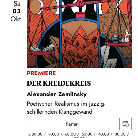
Sa
03
Okt
Oper
PREMIERE
DER KREIDE­KREIS
Alexander Zemlinsky
Poetischer Realismus im jazzig-
schillernden Klanggewand
Karten
€
80,00
70,00
60,00
50,00
40,00
30,00