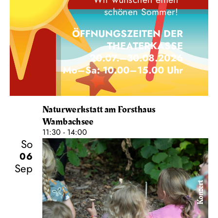
schönen Sommer!
ÖFFNUNGSZEITEN DER
THEATERKASSE
20.07.–30.08.2026
Mo–Sa: 10.00–15.00 Uhr
Naturwerkstatt am Forsthaus
Wambachsee
11:30 - 14:00
So
06
Sep
Konzert