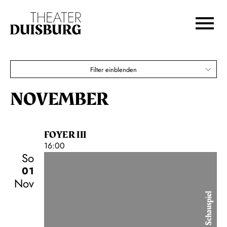
Großstadt
Zur Hauptnavigation springen
Zum Hauptinhalt springen
Karten
Zum Footer springen
€
70,00
60,00
50,00
40,00
30,00
25,00
18,00
Filter einblenden
Wechselnde Wochentage-Abo C
NOVEMBER
FOYER III
16:00
So
01
Nov
Schauspiel