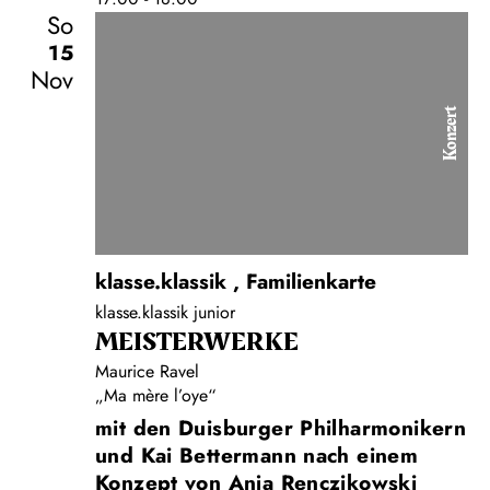
So
15
Nov
Konzert
klasse.klassik
,
Familienkarte
klasse.klassik junior
MEISTERWERKE
Maurice Ravel
„Ma mère l’oye“
mit den Duisburger Philharmonikern
und Kai Bettermann nach einem
Konzept von Anja Renczikowski