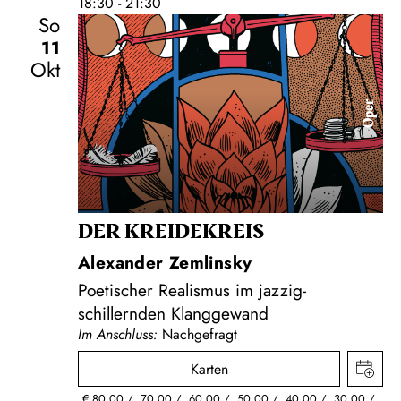
18:30 - 21:30
So
11
Okt
Oper
DER KREIDE­KREIS
Alexander Zemlinsky
Poetischer Realismus im jazzig-
schillernden Klanggewand
Im Anschluss:
Nachgefragt
Karten
€
80,00
70,00
60,00
50,00
40,00
30,00