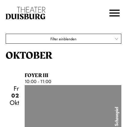
DUISBURG 2026
Zur Hauptnavigation springen
Zum Hauptinhalt springen
Igor Levit
Zum Footer springen
Karten
Filter einblenden
€
10,00
OKTOBER
FOYER III
10:00 - 11:00
Fr
02
Okt
Schauspiel