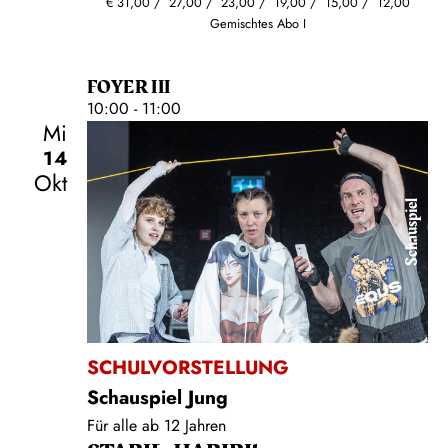
€
31,00
27,00
23,00
19,00
15,00
12,00
Gemischtes Abo I
FOYER III
10:00 - 11:00
Mi
14
Okt
Schauspiel
SCHULVORSTELLUNG
Schauspiel Jung
Für alle ab 12 Jahren