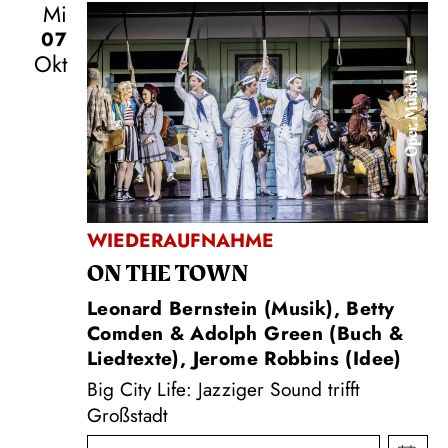
Mi
07
Okt
Oper, Musical
WIEDERAUFNAHME
ON THE TOWN
Leonard Bernstein (Musik), Betty
Comden & Adolph Green (Buch &
Liedtexte), Jerome Robbins (Idee)
Big City Life: Jazziger Sound trifft
Großstadt