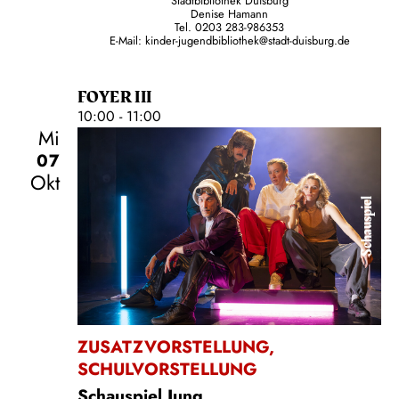
Stadtbibliothek Duisburg
Denise Hamann
Tel. 0203 283-986353
E-Mail: kinder-jugendbibliothek@stadt-duisburg.de
FOYER III
10:00 - 11:00
Mi
07
Okt
Schauspiel
ZUSATZVORSTELLUNG
,
SCHULVORSTELLUNG
Schauspiel Jung