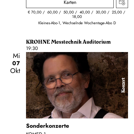
Karten
€
70,00
60,00
50,00
40,00
30,00
25,00
18,00
Kleines-Abo-1, Wechselnde Wochentage-Abo D
KROHNE Messtechnik Auditorium
19:30
Mi
07
Okt
Konzert
Sonderkonzerte