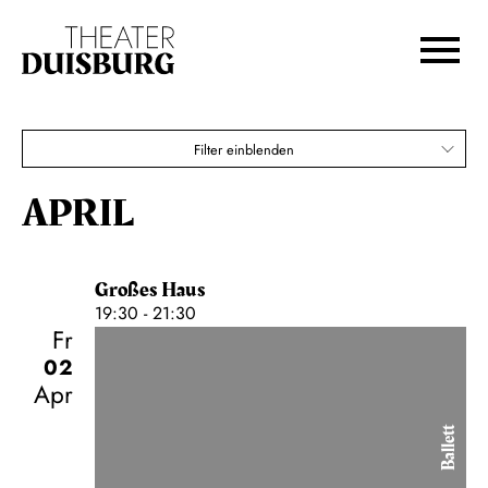
von Henrik Ibsen
Zur Hauptnavigation springen
Zum Hauptinhalt springen
Neufassung von Thomas Freyer
Zum Footer springen
Karten
€
31,00
27,00
23,00
19,00
15,00
12,00
Filter einblenden
Gemischtes Abo F
APRIL
Großes Haus
19:30 - 21:30
Fr
02
Apr
Ballett