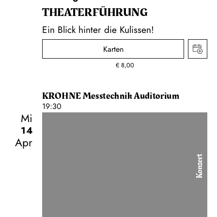
THEATER­FÜHR­UNG
Ein Blick hinter die Kulissen!
Karten
€
8,00
KROHNE Messtechnik Auditorium
19:30
Mi
14
Apr
Konzert