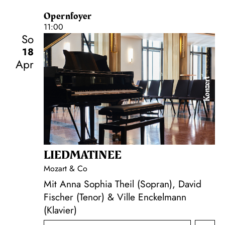
Opernfoyer
11:00
So
18
Apr
Konzert
LIEDMATINEE
Mozart & Co
Mit Anna Sophia Theil (Sopran), David
Fischer (Tenor) & Ville Enckelmann
(Klavier)