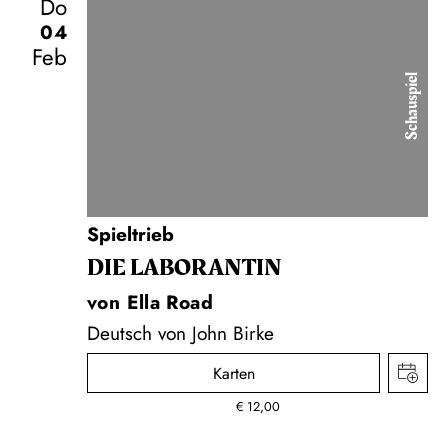
Do
04
Feb
Schauspiel
Spieltrieb
DIE LA­BO­RAN­TIN
von Ella Road
Deutsch von John Birke
Karten
€
12,00