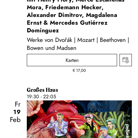
Mora, Friedemann Hecker,
Alexander Dimitrov, Magdalena
Ernst & Mercedes Gutiérrez
Domínguez
Werke von Dvořák | Mozart | Beethoven |
Bowen und Madsen
Karten
€
17,00
Großes Haus
19:30 - 22:05
Fr
19
Feb
Schauspiel