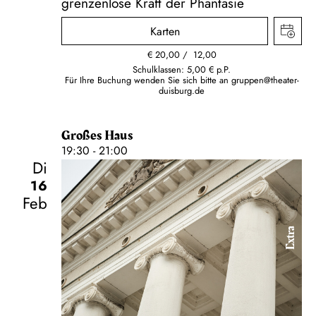
grenzenlose Kraft der Phantasie
Karten
€
20,00
12,00
Schulklassen: 5,00 € p.P.
Für Ihre Buchung wenden Sie sich bitte an
gruppen@theater-
duisburg.de
Großes Haus
19:30 - 21:00
Di
16
Feb
Extra