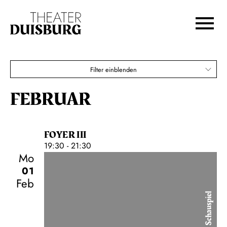
Opernsaga geht weiter
Zur Hauptnavigation springen
Zum Hauptinhalt springen
Karten
Zum Footer springen
€
80,00
70,00
60,00
50,00
40,00
30,00
20,00
Filter einblenden
Sonntagnachmittags-Abo
FEBRUAR
FOYER III
19:30 - 21:30
Mo
01
Feb
Schauspiel