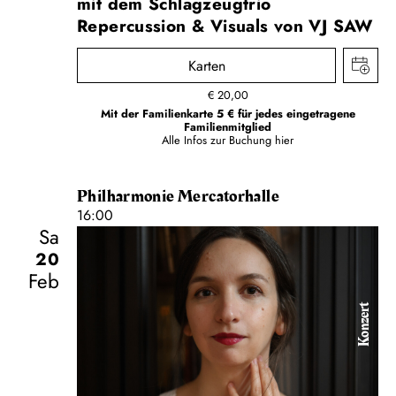
mit dem Schlagzeugtrio
Repercussion & Visuals von VJ SAW
Karten
€
20,00
Mit der Familienkarte 5 € für jedes eingetragene
Familienmitglied
Alle Infos zur Buchung
hier
Philharmonie Mercatorhalle
16:00
Sa
20
Feb
Konzert