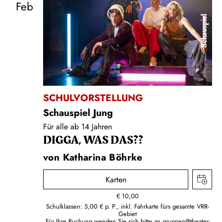
Feb
Schauspiel
SCHULVORSTELLUNG
Schauspiel Jung
Für alle ab 14 Jahren
DIGGA, WAS DAS??
von Katharina Böhrke
Karten
€
10,00
Schulklassen: 5,00 € p. P., inkl. Fahrkarte fürs gesamte VRR-
Gebiet
Für Ihre Buchung wenden Sie sich bitte an
gruppen@theater-