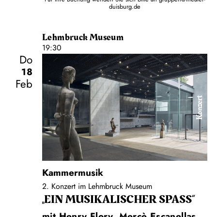
duisburg.de
Lehmbruck Museum
19:30
Do
18
Feb
Konzert
Kammermusik
2. Konzert im Lehmbruck Museum
„EIN MUSIKALISCHER SPASS“
mit Henry Flory, Mercè Escanellas