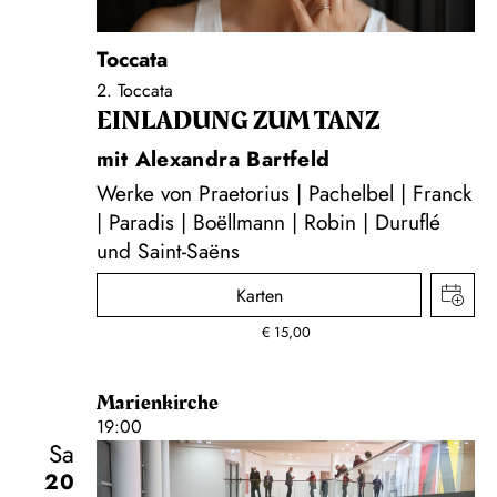
Toccata
2. Toccata
EINLADUNG ZUM TANZ
mit Alexandra Bartfeld
Werke von Praetorius | Pachelbel | Franck
| Paradis | Boëllmann | Robin | Duruflé
und Saint-Saëns
Karten
€
15,00
Marienkirche
19:00
Sa
20