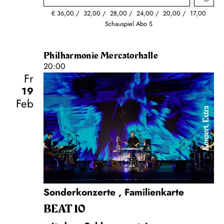
€
36,00
32,00
28,00
24,00
20,00
17,00
Schauspiel Abo S
Philharmonie Mercatorhalle
20:00
Fr
19
Feb
Konzert, Extra
Sonderkonzerte
,
Familienkarte
BEAT 10