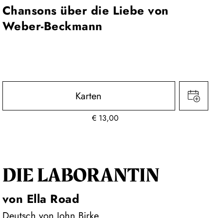
Chansons über die Liebe von
Weber-Beckmann
Karten
€
13,00
DIE LA­BO­RAN­TIN
von Ella Road
Deutsch von John Birke