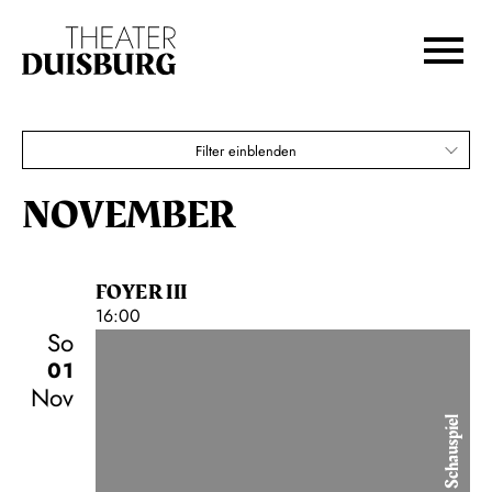
Großstadt
Zur Hauptnavigation springen
Zum Hauptinhalt springen
Karten
Zum Footer springen
€
70,00
60,00
50,00
40,00
30,00
25,00
18,00
Filter einblenden
Wechselnde Wochentage-Abo C
NOVEMBER
FOYER III
16:00
So
01
Nov
Schauspiel