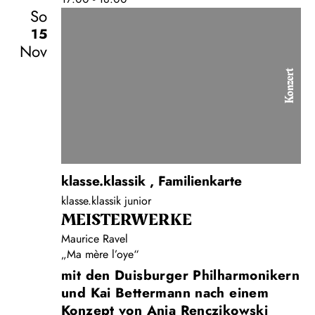
So
15
Nov
Konzert
klasse.klassik
,
Familienkarte
klasse.klassik junior
MEISTERWERKE
Maurice Ravel
„Ma mère l’oye“
mit den Duisburger Philharmonikern
und Kai Bettermann nach einem
Konzept von Anja Renczikowski